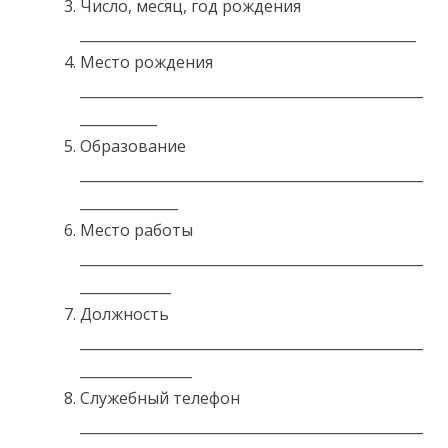
Число, месяц, год рождения
________________________________________________
Место рождения
_________________________________________________
___________
Образование
_________________________________________________
______________
Место работы
_________________________________________________
_____________
Должность
_________________________________________________
________________
Служебный телефон
_________________________________________________