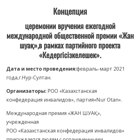
Концепция
церемонии вручения ежегодной
международной
общественной премии «Жан
шуа
қ
»,в рамках партийного проекта
«Кедерг
і
с
і
зкелешек».
Дата и место проведения:
февраль-март 2021
года,г.Нур-Султан.
Организаторы:
РОО «Казахстанская
конфедерация инвалидов», партия«Nur Otan».
Международная премия «ЖАН ШУАҚ»,
учрежденная
РОО «Казахстанская конфедерация инвалидов»
присуждается людям с ограниченными