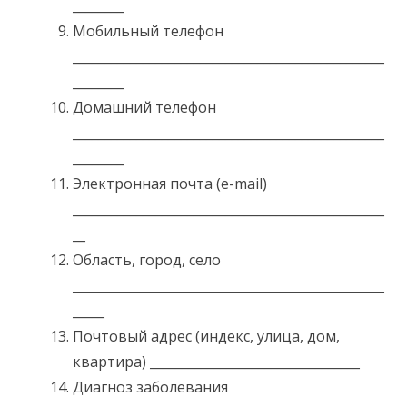
________
Мобильный телефон
_________________________________________________
________
Домашний телефон
_________________________________________________
________
Электронная почта (e-mail)
_________________________________________________
__
Область, город, село
_________________________________________________
_____
Почтовый адрес (индекс, улица, дом,
квартира) _________________________________
Диагноз заболевания