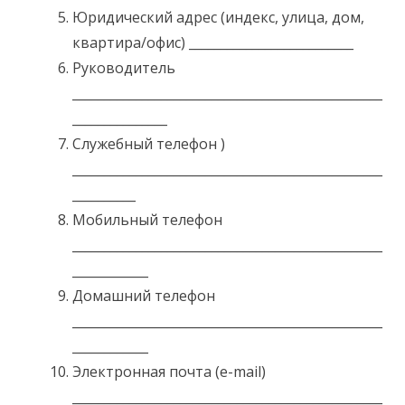
Юридический адрес (индекс, улица, дом,
квартира/офис) __________________________
Руководитель
_________________________________________________
_______________
Служебный телефон )
_________________________________________________
__________
Мобильный телефон
_________________________________________________
____________
Домашний телефон
_________________________________________________
____________
Электронная почта (e-mail)
_________________________________________________