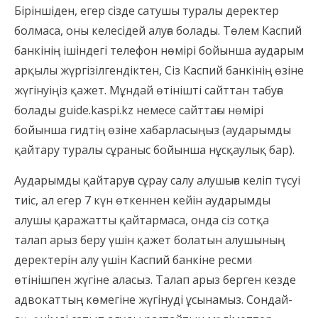
Біріншіден, егер сізде сатушы туралы деректер
болмаса, оны келесідей алуға болады. Төлем Каспий
банкінің ішіндегі телефон нөмірі бойынша аударым
арқылы жүргізілгендіктен, Сіз Каспий банкінің өзіне
жүгінуіңіз қажет. Мұндай өтінішті сайттан табуға
болады guide.kaspi.kz немесе сайттағы нөмірі
бойынша гидтің өзіне хабарласыңыз (аударымды
қайтару туралы сұраныс бойынша нұсқаулық бар).
Аударымды қайтаруға сұрау салу алушыға келіп түсуі
тиіс, ал егер 7 күн өткеннен кейін аударымды
алушы қаражатты қайтармаса, онда сіз сотқа
талап арыз беру үшін қажет болатын алушының
деректерін алу үшін Каспий банкіне ресми
өтінішпен жүгіне аласыз. Талап арыз берген кезде
адвокаттың көмегіне жүгінуді ұсынамыз. Сондай-