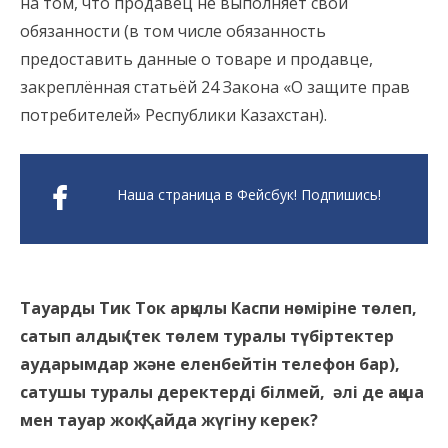
на том, что продавец не выполняет свои
обязанности (в том числе обязанность
предоставить данные о товаре и продавце,
закреплённая статьёй 24 Закона «О защите прав
потребителей» Республики Казахстан).
Наша страница в Фейсбук! Подпишись!
Тауарды Тик Ток арқылы Каспи нөміріне төлеп,
сатып алдық (тек төлем туралы түбіртектер
аударымдар және еленбейтін телефон бар),
сатушы туралы деректерді білмей, әлі де ақша
мен тауар жоқ. Қайда жүгіну керек?