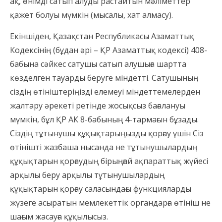
ақ, өнімді сатып алуды растайтын мәліметтер
қажет болуы мүмкін (мысалы, хат алмасу).
Екіншіден, Қазақстан Республикасы Азаматтық
Кодексінің (бұдан әрі – ҚР Азаматтық кодексі) 408-
бабына сәйкес сатушы сатып алушыға шартта
көзделген тауарды беруге міндетті. Сатушының
сіздің өтініштеріңізді елемеуі міндеттемелерден
жалтару әрекеті ретінде жосықсыз бағалануы
мүмкін, бұл ҚР АК 8-бабының 4-тармағын бұзады.
Сіздің тұтынушы құқықтарыңызды қорғау үшін Сіз
өтінішті жазбаша нысанда не тұтынушылардың
құқықтарын қорғаудың бірыңғай ақпараттық жүйесі
арқылы беру арқылы тұтынушылардың
құқықтарын қорғау саласындағы функцияларды
жүзеге асыратын мемлекеттік органдарға өтініш не
шағым жасауға құқылысыз.