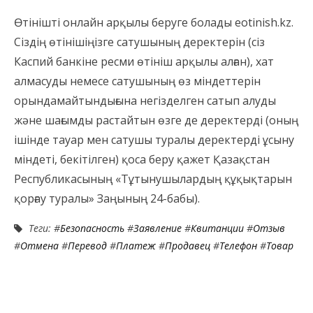
Өтінішті онлайн арқылы беруге болады eotinish.kz.
Сіздің өтінішіңізге сатушының деректерін (сіз
Каспий банкіне ресми өтініш арқылы алған), хат
алмасуды немесе сатушының өз міндеттерін
орындамайтындығына негізделген сатып алуды
және шағымды растайтын өзге де деректерді (оның
ішінде тауар мен сатушы туралы деректерді ұсыну
міндеті, бекітілген) қоса беру қажет Қазақстан
Республикасының «Тұтынушылардың құқықтарын
қорғау туралы» Заңының 24-бабы).
Теги: #
Безопасность
#
Заявление
#
Квитанции
#
Отзыв
#
Отмена
#
Перевод
#
Платеж
#
Продавец
#
Телефон
#
Товар