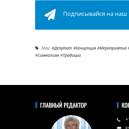
Подписывайся на наш Т
Теги: #
Депутат
#
Концепция
#
Мероприятия
#
Символизм
#
Традиции
ГЛАВНЫЙ РЕДАКТОР
КО
+
k