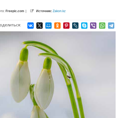
то:
Freepic.com
|
Источник:
Zakon.kz
оделиться: