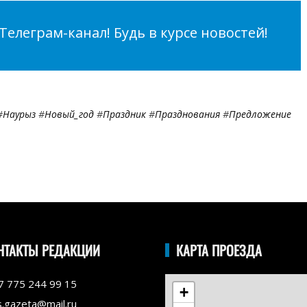
елеграм-канал! Будь в курсе новостей!
#
Наурыз
#
Новый_год
#
Праздник
#
Празднования
#
Предложение
НТАКТЫ РЕДАКЦИИ
КАРТА ПРОЕЗДА
7 775 244 99 15
+
s.gazeta@mail.ru