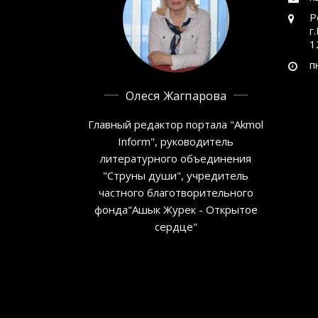
Р
г
1
п
Олеся Жагпарова
Главный редактор портала "Akmol
Inform", руководитель
литературного объединения
"Струны души", учредитель
частного благотворительного
фонда"Ашык Журек - Открытое
сердце"