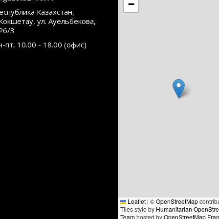
−
еспублика Казахстан,
.Кокшетау, ул. Ауельбекова,
26/3
н-пт, 10.00 - 18.00 (офис)
Leaflet
|
©
OpenStreetMap
contrib
Tiles style by
Humanitarian OpenStr
Team
hosted by
OpenStreetMap Fra