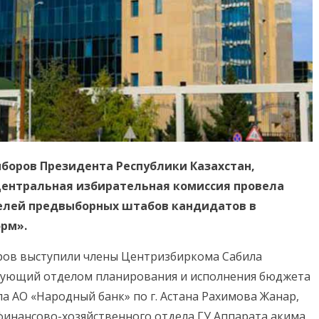
ыборов Президента Республики Казахстан,
 Центральная избирательная комиссия провела
елей предвыборных штабов кандидатов в
рм».
еров выступили члены Центризбиркома Сабила
едующий отделом планирования и исполнения бюджета
а АО «Народный банк» по г. Астана Рахимова Жанар,
финансово-хозяйственного отдела ГУ Аппарата акима