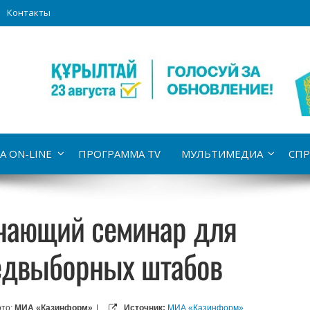
Контакты
А ON-LINE
ПРОГРАММА TV
МУЛЬТИМЕДИА
СПР
чающий семинар для
едвыборных штабов
то:
МИА «Казинформ»
|
Источник:
МИА «Казинформ»