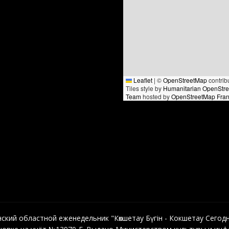
Leaflet
|
©
OpenStreetMap
contrib
Tiles style by
Humanitarian OpenStr
Team
hosted by
OpenStreetMap Fra
кий областной еженедельник "Көкшетау Бүгін - Кокшетау Сегодня"