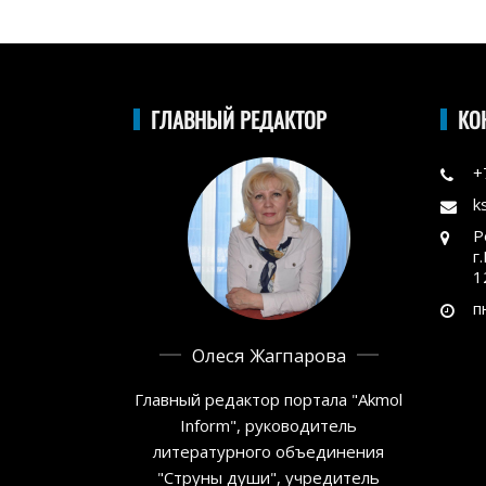
ГЛАВНЫЙ РЕДАКТОР
КО
+
k
Р
г
1
п
Олеся Жагпарова
Главный редактор портала "Akmol
Inform", руководитель
литературного объединения
"Струны души", учредитель