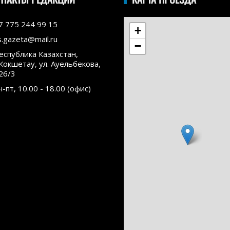
7 775 244 99 15
+
s.gazeta@mail.ru
−
еспублика Казахстан,
.Кокшетау, ул. Ауельбекова,
26/3
н-пт, 10.00 - 18.00 (офис)