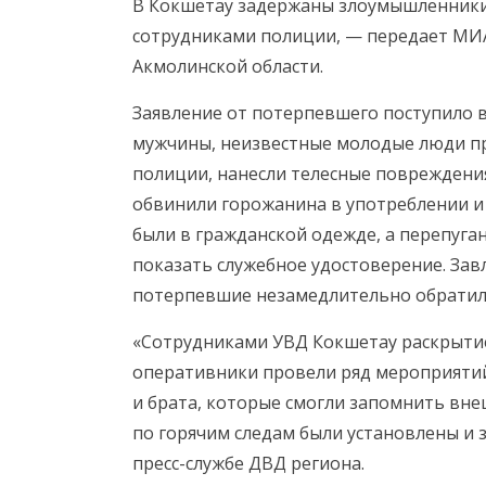
В Кокшетау задержаны злоумышленники,
сотрудниками полиции, — передает МИА
Акмолинской области.
Заявление от потерпевшего поступило в
мужчины, неизвестные молодые люди п
полиции, нанесли телесные повреждени
обвинили горожанина в употреблении и
были в гражданской одежде, а перепуг
показать служебное удостоверение. Завл
потерпевшие незамедлительно обратил
«Сотрудниками УВД Кокшетау раскрытие
оперативники провели ряд мероприятий,
и брата, которые смогли запомнить вн
по горячим следам были установлены и
пресс-службе ДВД региона.