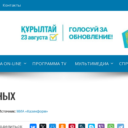
Контакты
А ON-LINE
ПРОГРАММА TV
МУЛЬТИМЕДИА
СПР
ных
Источник:
МИА «Казинформ»
оделиться: