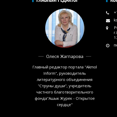
+
k
Р
г
1
п
Олеся Жагпарова
Главный редактор портала "Akmol
Inform", руководитель
литературного объединения
"Струны души", учредитель
частного благотворительного
фонда"Ашык Журек - Открытое
сердце"