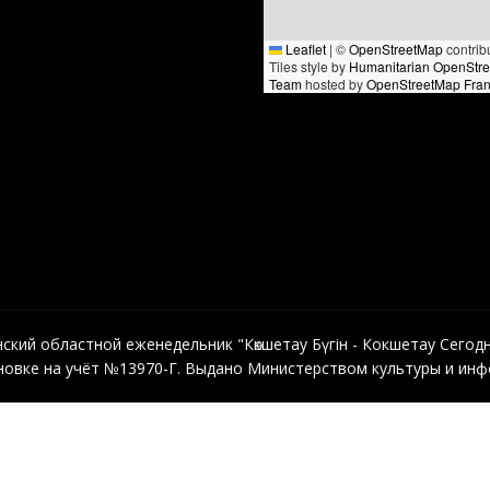
Leaflet
|
©
OpenStreetMap
contrib
Tiles style by
Humanitarian OpenStr
Team
hosted by
OpenStreetMap Fra
кий областной еженедельник "Көкшетау Бүгін - Кокшетау Сегодня"
овке на учёт №13970-Г. Выдано Министерством культуры и инфо