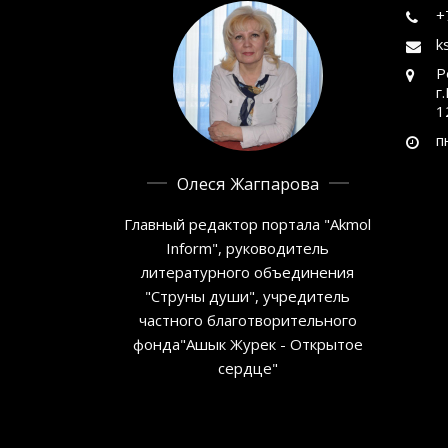
+
k
Р
г
1
п
Олеся Жагпарова
Главный редактор портала "Akmol
Inform", руководитель
литературного объединения
"Струны души", учредитель
частного благотворительного
фонда"Ашык Журек - Открытое
сердце"