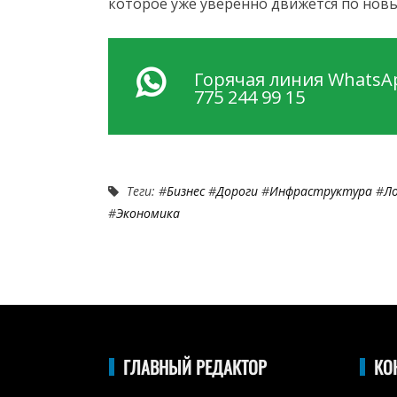
которое уже уверенно движется по новы
Горячая линия WhatsAp
775 244 99 15
Теги: #
Бизнес
#
Дороги
#
Инфраструктура
#
Л
#
Экономика
ГЛАВНЫЙ РЕДАКТОР
КО