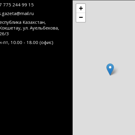
7 775 244 99 15
+
s.gazeta@mail.ru
−
еспублика Казахстан,
.Кокшетау, ул. Ауельбекова,
26/3
н-пт, 10.00 - 18.00 (офис)