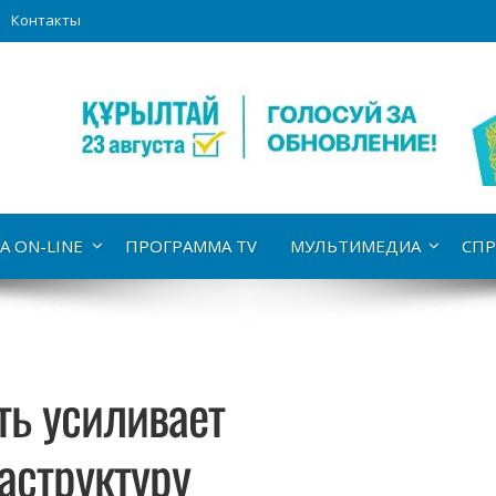
Контакты
А ON-LINE
ПРОГРАММА TV
МУЛЬТИМЕДИА
СПР
ть усиливает
аструктуру