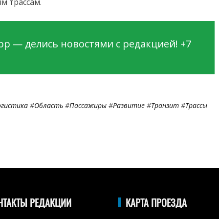
м трассам.
p — делись новостями с редакцией! +7
огистика
#
Область
#
Пассажиры
#
Развитие
#
Транзит
#
Трассы
НТАКТЫ РЕДАКЦИИ
КАРТА ПРОЕЗДА