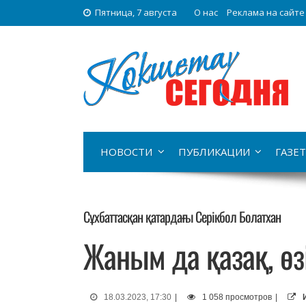
Пятница, 7 августа
О нас
Реклама на сайте
НОВОСТИ
ПУБЛИКАЦИИ
ГАЗЕТ
Сұхбаттасқан қатардағы Серікбол Болатхан
Жаным да қазақ, өз
18.03.2023, 17:30
|
1 058 просмотров
|