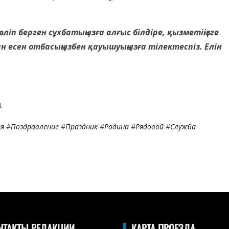
бөліп берген сұхбатыңызға алғыс білдіре, қызметіңізге
ман есен отбасыңызбен қауышуыңызға тілектеспіз. Елін
.
ия
#
Поздравление
#
Праздник
#
Родина
#
Рядовой
#
Служба
НТАКТЫ РЕДАКЦИИ
КАРТА ПРОЕЗДА