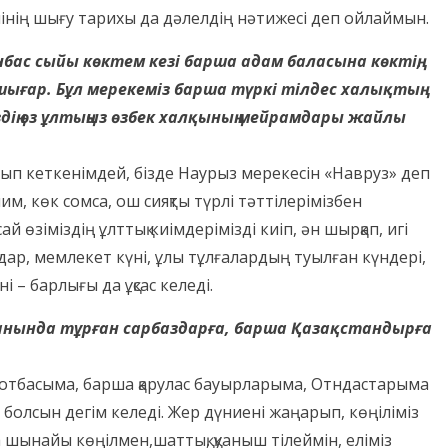
інің шығу тарихы да дәлелдің нәтижесі деп ойлаймын.
ас сыйы көктем кезі барша адам баласына көктің,
ғар. Бұл мерекеміз барша түркі тілдес халықтың
іздің өз ұлтыңыз өзбек халқының мейрамдары жайлы
тып кеткенімдей, бізде Наурыз мерекесін «Навруз» деп
, көк сомса, ош сияқты түрлі тәттілерімізбен
й өзіміздің ұлттық киімдерімізді киіп, ән шырқап, игі
мдар, мемлекет күні, ұлы тұлғалардың туылған күндері,
 – барлығы да ұқсас келеді.
қорғанында тұрған сарбаздарға, барша Қазақстандырға
 отбасыма, барша қарулас бауырларыма, Отндастарыма
 болсын дегім келеді. Жер дүниені жаңарып, көңіліміз
 шынайы көңілмен,шаттық, қуаныш тілеймін, еліміз