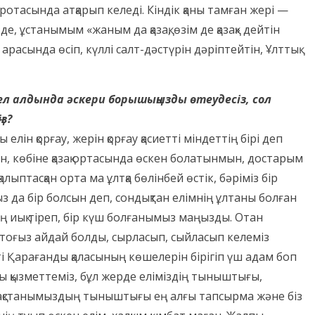
 ротасында атқарып келеді. Кіндік қаны тамған жері —
 де, ұстанымым «жаным да қазақ, өзім де қазақ» дейтін
арасында өсіп, күллі салт-дәстүрін дәріптейтін, Ұлттық
 ел алдында әскери борышыңызды өтеудесіз, сол
з?
лін қорғау, жерін қорғау қасиетті міндеттің бірі деп
н, көбіне қазақ ортасында өскен болатынмын, достарым
қалыптасқан орта ма ұлтқа бөлінбей өстік, бәріміз бір
 да бір болсын деп, сондықтан елімнің ұлтаны болған
 иық тіреп, бір күш болғанымыз маңызды. Отан
оғыз айдай болды, сырласып, сыйласып келеміз
ікті Қарағанды қаласының көшелерін бірігіп үш адам боп
ағы қызметтеміз, бұл жерде еліміздің тыныштығы,
ақстанымыздың тыныштығы ең алғы тапсырма және біз