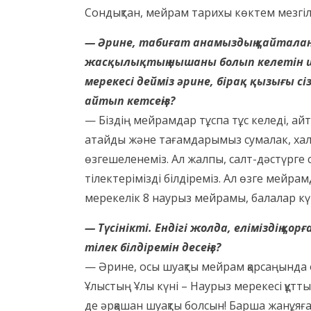
Сондықтан, мейрам тарихы көктем мезгіл
— Әрине, табиғат анамыздың қайталанб
жасқылықтың нышаны болып келетін шы
мерекесі дейміз әрине, бірақ қызығы с
айтып кетсеңіз?
— Біздің мейрамдар тұспа тұс келеді, ай
атайды және тағамдарымыз сумалак, халим
өзгешеленеміз. Ал жалпы, салт-дәстүрге са
тілектерімізді білдіреміз. Ал өзге мейра
мерекелік 8 наурыз мейрамы, балалар күні
— Түсінікті. Ендігі жолда, еліміздің 
тілек білдіремін десеңіз?
— Әрине, осы шуақты мейрам қарсаңында
Ұлыстың Ұлы күні – Наурыз мерекесі құтты
де әрқашан шуақты болсын! Барша жанұяға