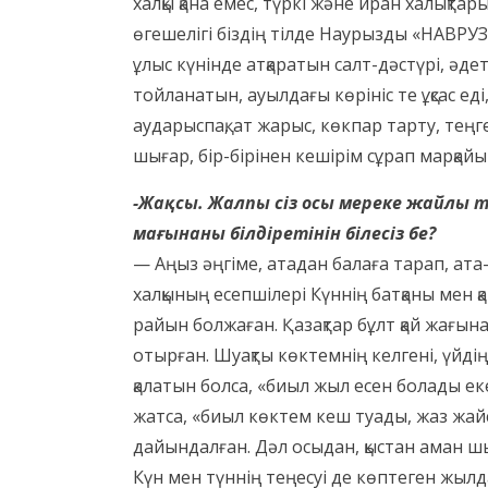
халқы қана емес, түркі және иран халықта
өгешелігі біздің тілде Наурызды «НАВРУЗ»
ұлыс күнінде атқаратын салт-дәстүрі, әд
тойланатын, ауылдағы көрініс те ұқсас еді
аударыспақ, ат жарыс, көкпар тарту, теңг
шығар, бір-бірінен кешірім сұрап марқайы
-Жақсы. Жалпы сіз осы мереке жайлы т
мағынаны білдіретінін білесіз бе?
— Аңыз әңгіме, атадан балаға тарап, ата-а
халқының есепшілері Күннің батқаны мен қа
райын болжаған. Қазақтар бұлт қай жағы
отырған. Шуақты көктемнің келгені, үйді
қалатын болса, «биыл жыл есен болады ек
жатса, «биыл көктем кеш туады, жаз жайс
дайындалған. Дәл осыдан, қыстан аман шы
Күн мен түннің теңесуі де көптеген жылд