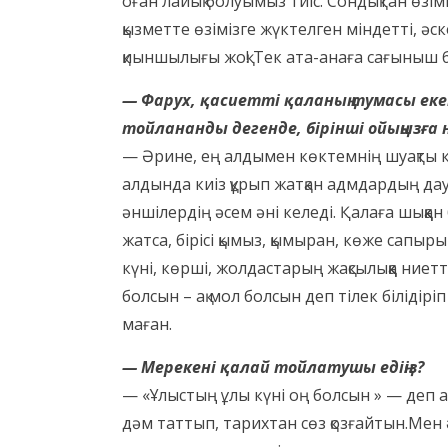
оған лайық болуымыз тиіс. Сондықтан өзім
қызметте өзімізге жүктелген міндетті, әс
қиыншылығы жоқ! Тек ата-анаға сағыныш б
— Фарух, қасиетті қаланың тумасы еке
тойлананды дегенде, бірінші ойыңызға н
— Әрине, ең алдымен көктемнің шуақты кез
алдында киіз құрып жатқан адмдардың да
әншілердің әсем әні келеді. Қалаға шыққан
жатса, бірісі қымыз, қымыран, көже сапы
күні, көрші, жолдастарың жақсылыққа ниетт
болсын – ақ мол болсын деп тілек білідір
маған.
— Мерекені қалай тойлатушы едіңіз?
— «Ұлыстың ұлы күні оң болсын » — деп а
дәм таттып, тарихтан сөз қозғайтын.Мен 