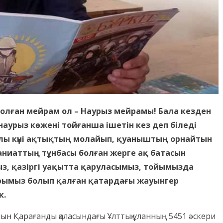
 болған мейрам ол – Наурыз мейрамы! Бала кезден
 наурыз көжені тойғанша ішетін кез деп біледі
ұлы күні ақтықтың молайып, қуаныштың орнайтын
аниаттың тұнбасы болған жерге ақ батасын
з, қазіргі уақытта қаруласымыз, тойымызда
уырымыз болып қалған қатардағы жауынгер
к.
шын Қарағанды қаласындағы Ұлттық ұланның 5451 әскери