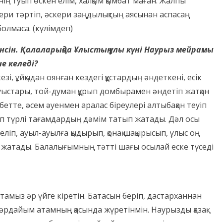
нің туып өскен елім, халқым қымбат маған. Жалпы
кери тәртіп, әскери заңдылықтың аясынан аспасаң
олмаса. (күлімдеп)
нсін. Қалаларыңда Ұлыстың ұлы күні Наурыз мейрамы
е келеді?
і, ұйқыдан оянған кездегі құстардың әндеткені, есік
уыстары, той-думан құрып домбырамен әндетіп жатқан
 бетте, әсем әуенмен аралас біреулері алтыбақан теуіп
рып түрлі тағамдардың дәмім татып жатады. Дәл осы
еліп, ауыл-ауылға қыдырып, қонақ шақырысып, ұлыс оң
іп жатады. Балалығымның тәтті шағы осылай еске түседі
тамыз әр үйге кіретін. Батасын беріп, дастарханнан
әрдайым атамның қасында жүретінмін. Наурызды қазақ