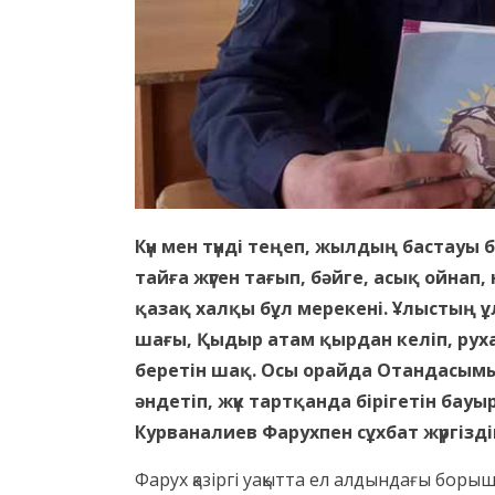
Күн мен түнді теңеп, жылдың бастауы
тайға жүген тағып, бәйге, асық ойнап,
қазақ халқы бұл мерекені. Ұлыстың 
шағы, Қыдыр атам қырдан келіп, рух
беретін шақ. Осы орайда Отандасымы
әндетіп, жүк тартқанда бірігетін ба
Курваналиев Фарухпен сұхбат жүргізді
Фарух қазіргі уақытта ел алдындағы боры