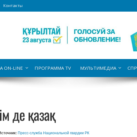
Контакты
А ON-LINE
ПРОГРАММА TV
МУЛЬТИМЕДИА
СПР
ім де қазақ
Источник:
Пресс-служба Национальной гвардии РК