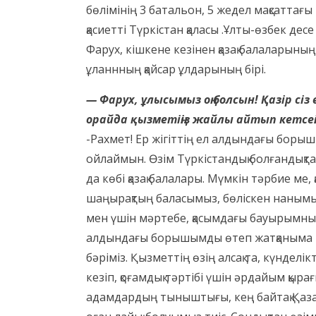
бөлімінің 3 батальон, 5 жедел мақсаттағы
қасиетті Түркістан қаласы .Ұлты-өзбек десе
Фарух, кішкене кезінен қазақ балаларының 
ұланнның қайсар ұлдарының бірі.
— Фарух, ұлысымыз оң болсын! Қазір сіз
орайда қызметіңіз жайлы айтып кетсеңі
-Рахмет! Ер жігіттің ел алдындағы борышы е
ойлаймын. Өзім Түркістандық болғандықта
да көбі қазақ балалары. Мүмкін тәрбие ме, 
шаңырақтың баласымыз, бөліскен нанымыз
мен үшін мәртебе, қасымдағы бауырымның
алдындағы борышымды өтеп жатқаныма т
бәріміз. Қызметтің өзің алсақ та, күндел
кезіп, қоғамдық тәртібі үшін әрдайым қыр
адамдардың тыныштығы, кең байтақ Қаз