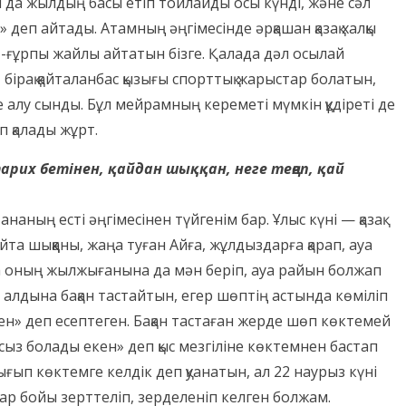
ры да жылдың басы етіп тойлайды осы күнді, және сәл
 деп айтады. Атамның әңгімесінде әрқашан қазақ халқы
ет-ғұрпы жайлы айтатын бізге. Қалада дәл осылай
, бірақ қайталанбас қызығы спорттық жарыстар болатын,
е алу сынды. Бұл мейрамның кереметі мүмкін құдіреті де
п қалады жұрт.
арих бетінен, қайдан шыққан, неге теңеп, қай
наның есті әңгімесінен түйгенім бар. Ұлыс күні — қазақ
йта шыққаны, жаңа туған Айға, жұлдыздарға қарап, ауа
на оның жылжығанына да мән беріп, ауа райын болжап
ң алдына бақан тастайтын, егер шөптің астында көміліп
ен» деп есептеген. Бақан тастаған жерде шөп көктемей
ыз болады екен» деп қыс мезгіліне көктемнен бастап
ғып көктемге келдік деп қуанатын, ал 22 наурыз күні
ар бойы зерттеліп, зерделеніп келген болжам.