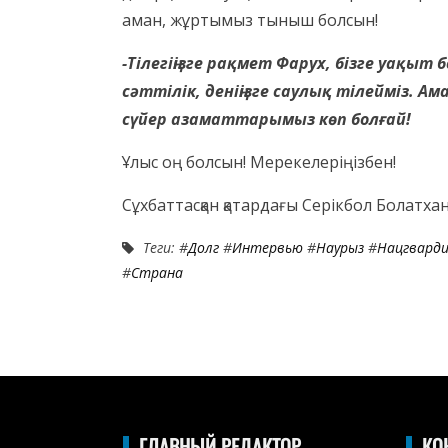
аман, жұртымыз тыныш болсын!
-Тілегіңізге рақмет Фарух, бізге уақыт 
сәттілік, деніңізге саулық тілейміз. А
сүйер азаматтарымыз көп болғай!
Ұлыс оң болсын! Мерекелеріңізбен!
Сұхбаттасқан қатардағы Серікбол Болатхан
Теги: #
Долг
#
Интервью
#
Наурыз
#
Нацгвард
#
Страна
ГЛАВНЫЙ РЕДАКТОР
КО