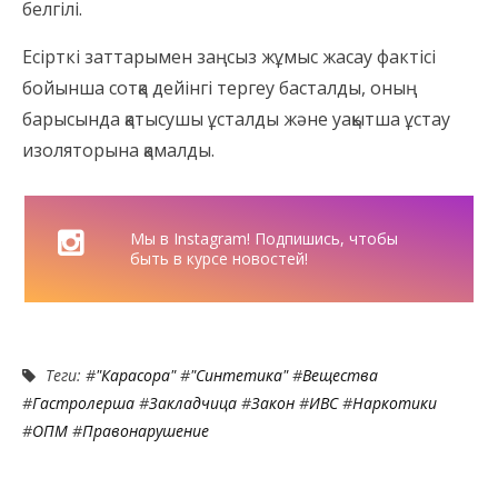
белгілі.
Есірткі заттарымен заңсыз жұмыс жасау фактісі
бойынша сотқа дейінгі тергеу басталды, оның
барысында қатысушы ұсталды және уақытша ұстау
изоляторына қамалды.
Мы в Instagram! Подпишись, чтобы
быть в курсе новостей!
Теги: #
"Карасора"
#
"синтетика"
#
Вещества
#
Гастролерша
#
Закладчица
#
Закон
#
ИВС
#
Наркотики
#
ОПМ
#
Правонарушение