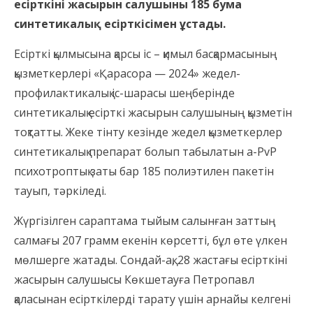
есірткіні жасырын салушыны 185 бума
синтетикалық есірткісімен ұстады.
Есірткі қылмысына қарсы іс – қимыл басқармасының
қызметкерлері «Қарасора — 2024» жедел-
профилактикалық іс-шарасы шеңберінде
синтетикалық есірткі жасырын салушының қызметін
тоқтатты. Жеке тінту кезінде жедел қызметкерлер
синтетикалық препарат болып табылатын a-PvP
психотроптық заты бар 185 полиэтилен пакетін
тауып, тәркіледі.
Жүргізілген сараптама тыйым салынған заттың
салмағы 207 грамм екенін көрсетті, бұл өте үлкен
мөлшерге жатады. Сондай-ақ, 28 жастағы есірткіні
жасырын салушысы Көкшетауға Петропавл
қаласынан есірткілерді тарату үшін арнайы келгені