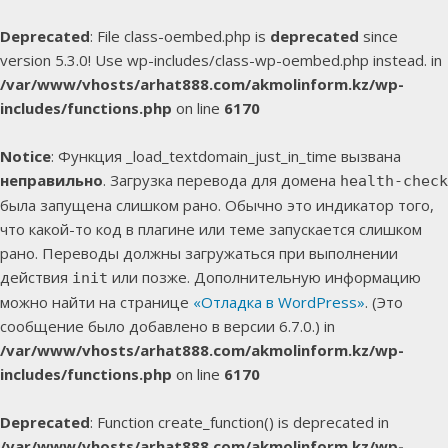
Deprecated
: File class-oembed.php is
deprecated
since
version 5.3.0! Use wp-includes/class-wp-oembed.php instead. in
/var/www/vhosts/arhat888.com/akmolinform.kz/wp-
includes/functions.php
on line
6170
Notice
: Функция _load_textdomain_just_in_time вызвана
неправильно
. Загрузка перевода для домена
health-check
была запущена слишком рано. Обычно это индикатор того,
что какой-то код в плагине или теме запускается слишком
рано. Переводы должны загружаться при выполнении
действия
или позже. Дополнительную информацию
init
можно найти на странице
«Отладка в WordPress»
. (Это
сообщение было добавлено в версии 6.7.0.) in
/var/www/vhosts/arhat888.com/akmolinform.kz/wp-
includes/functions.php
on line
6170
Deprecated
: Function create_function() is deprecated in
/var/www/vhosts/arhat888.com/akmolinform.kz/wp-