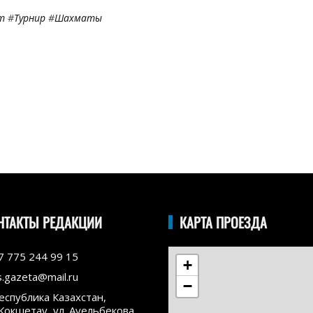
т
#
Турнир
#
Шахматы
НТАКТЫ РЕДАКЦИИ
КАРТА ПРОЕЗДА
7 775 244 99 15
+
s.gazeta@mail.ru
−
еспублика Казахстан,
.Кокшетау, ул. Ауельбекова,