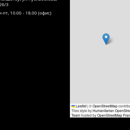
26/3
н-пт, 10.00 - 18.00 (офис)
Leaflet
|
©
OpenStreetMap
contrib
Tiles style by
Humanitarian OpenStr
Team
hosted by
OpenStreetMap Fra