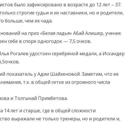
тов было зафиксировано в возрасте до 12 лет – 37.
олько строгие судьи и их наставники, но и родители,
о больше, чем их чада.
нований на приз «Белая ладья» Абай Алишер, ученик
ен себе в споре одногодок — 7,5 очков.
Илья Рогалев удостоен серебряной медали, а Искандер
,5очков.
й показатель у Адии Шайхеновой. Заметим, что ее
внимания, т.к. в общей сетке из огромного числа
ова и Толгынай Примбетова.
 14 лет и старше, где в общей сложности
ство выражали не только тренеры, но и родители и,