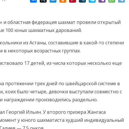
» и областная федерация шахмат провели открытый
ыше 100 юных шахматных дарований.
кольники из Астаны, составившие в какой-то степени
 в некоторых возрастных группах.
аствовало 17 детей, из числа которых несколько еще
на протяжении трех дней по швейцарской системе в
ах, коих было четыре, девочки выступали совместно с
 и награждении производились раздельно.
ал Георгий Ильин. У второго призера Жангаса
й момент у юного шахматиста худший индивидуальный
Галиев — 7,5 очков.