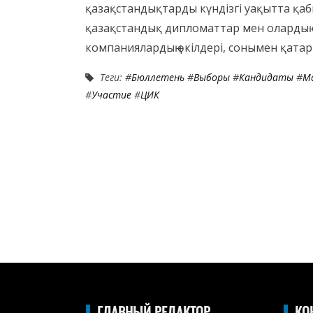
қазақстандықтарды күндізгі уақытта қа
қазақстандық дипломаттар мен олардың 
компаниялардың өкілдері, сонымен қатар
Теги: #
Бюллетень
#
Выборы
#
Кандидаты
#
М
#
Участие
#
ЦИК
ГЛАВНЫЙ РЕДАКТОР
КО