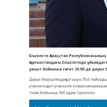
Бішкекте Қазақстан Республикасының
Қырғызстандағы Елшілігінде ұйымдаст
уақыт бойынша сағат 20.00-де дауыс 
Дауыс берушілердің қатысуы 39,6 пайызд
учаскесіндегі учаскелік комиссияның төр
тізімі бойынша 300 адам тіркелген.