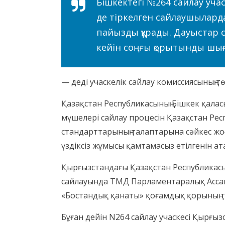
Бішкектегі №264 сайлау учас
де тіркелген сайлаушылардан 
пайызды құрады. Дауыстар 
кейін соңғы қорытынды ш
— деді учаскелік сайлау комиссиясының т
Қазақстан Республикасының Бішкек қалас
мүшелері сайлау процесін Қазақстан Рес
стандарттарының талаптарына сәйкес жоғ
үздіксіз жұмысы қамтамасыз етілгенін ат
Қырғызстандағы Қазақстан Республикасы
сайлауында ТМД Парламентаралық Асса
«Бостандық қанаты» қоғамдық қорының т
Бұған дейін N264 сайлау учаскесі Қырғы