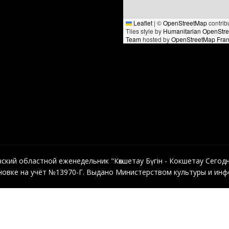
Leaflet
|
©
OpenStreetMap
contrib
Tiles style by
Humanitarian OpenStr
Team
hosted by
OpenStreetMap Fra
кий областной еженедельник "Көкшетау Бүгін - Кокшетау Сегодня"
овке на учёт №13970-Г. Выдано Министерством культуры и инфо