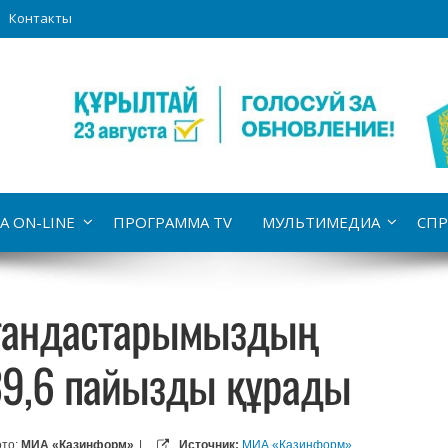
Контакты
А ON-LINE
ПРОГРАММА TV
МУЛЬТИМЕДИА
СПР
тандастарымыздың
39,6 пайызды құрады
то:
МИА «Казинформ»
|
Источник:
МИА «Казинформ»