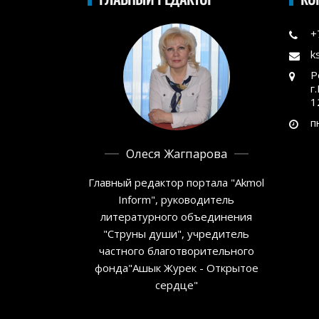
+
k
Р
г
1
п
Олеся Жагпарова
Главный редактор портала "Akmol
Inform", руководитель
литературного объединения
"Струны души", учредитель
частного благотворительного
фонда"Ашык Журек - Открытое
сердце"