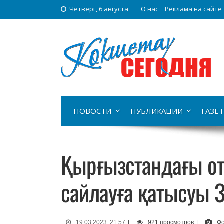
Четверг, 6 августа
О нас
Реклама на сайте
НОВОСТИ
ПУБЛИКАЦИИ
ГАЗЕТ
Қырғызстандағы о
сайлауға қатысуы 
19.03.2023, 21:57
|
921 просмотров
|
Фо