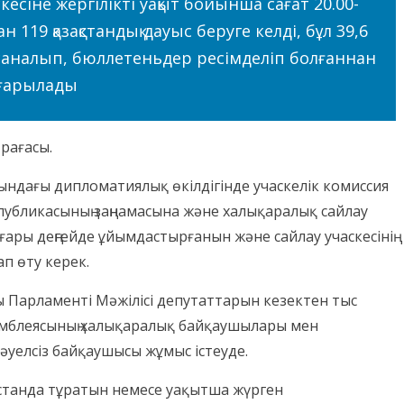
кесіне жергілікті уақыт бойынша сағат 20.00-
119 қазақстандық дауыс беруге келді, бұл 39,6
саналып, бюллетеньдер ресімделіп болғаннан
ығарылады
өрағасы.
ындағы дипломатиялық өкілдігінде учаскелік комиссия
публикасының заңнамасына және халықаралық сайлау
ары деңгейде ұйымдастырғанын және сайлау учаскесінің
ап өту керек.
 Парламенті Мәжілісі депутаттарын кезектен тыс
мблеясының халықаралық байқаушылары мен
әуелсіз байқаушысы жұмыс істеуде.
зстанда тұратын немесе уақытша жүрген