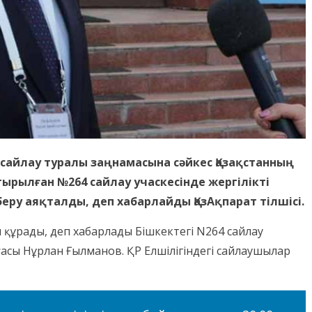
 сайлау туралы заңнамасына сәйкес Қазақстанның
ырылған №264 сайлау учаскесінде жергілікті
беру аяқталды, деп хабарлайды ҚазАқпарат тілшісі.
ы құрады, деп хабарлады Бішкектегі N264 сайлау
ағасы Нұрлан Ғылманов. ҚР Елшілігіндегі сайлаушылар