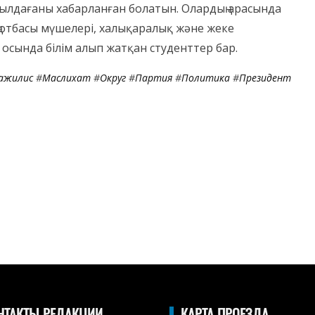
былдағаны хабарланған болатын. Олардың арасында
отбасы мүшелері, халықаралық және жеке
 осында білім алып жатқан студенттер бар.
ажилис
#
Маслихат
#
Округ
#
Партия
#
Политика
#
Президент
НТАКТЫ РЕДАКЦИИ
КАРТА ПРОЕЗДА