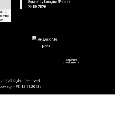
Кокшетау Сегодня №25 от
25.06.2026
utors,
eetMap
nce
Подробная
статистика >
 | All Rights Reserved.
рмации РК 13.11.2013 г.