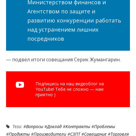
Министерством финансов и
Агентством по защите и
развитию конкуренции работать
над устранением лишних
посредников
— подвел итоги совещания Серик Жумангарин.
Подпишись на наш видеоблог на
YouTube! Тебе не сложно — нам
приятно )
Теги: #
Вопросы
#
Доклад
#
Контракты
#
Проблемы
#
Продукты
#
Производители
#
СЗПТ
#
Совещание
#
Торговля