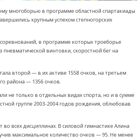
ому многоборью в программе областной спартакиады
завершились крупным успехом степногорских
й соревнований, в программе которых троеборье
из пневматической винтовки, скоростной бег на
тала второй — в их активе 1558 очков, на третьем
го района — 1356 очков.
 не только в отдельных видах спорта, но и в сумме
стной группе 2003-2004 годов рождения, облюбовав
т во всех дисциплинах. В силовой гимнастике Алина
учив максимальное количество очков — 95. Не менее