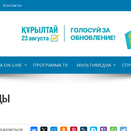
Контакты
А ON-LINE
ПРОГРАММА TV
МУЛЬТИМЕДИА
СПР
цы
оделиться: