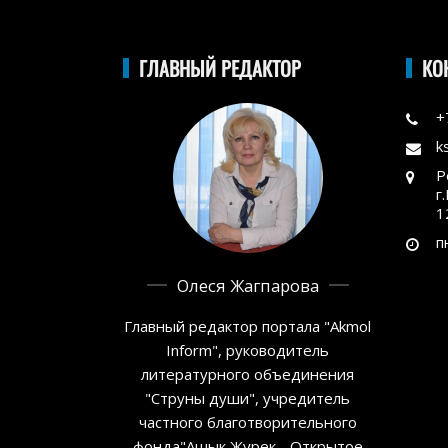
ГЛАВНЫЙ РЕДАКТОР
КО
+
k
Р
г
1
п
Олеся Жагпарова
Главный редактор портала "Akmol
Inform", руководитель
литературного объединения
"Струны души", учредитель
частного благотворительного
фонда"Ашык Журек - Открытое