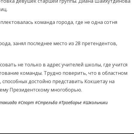
отовка девушек старшей группы. Диана Шайхутдинова
иц.
плектовалась команда города, где не одна сотня
ода, занял последнее место из 28 претендентов,
овать не только в адрес учителей школы, где учится
тование команды. Трудно поверить, что в областном
, способных достойно представить Кокшетау на
нему Президентскому многоборью.
такиада
#
Спорт
#
Стрельба
#
Троеборье
#
Школьники