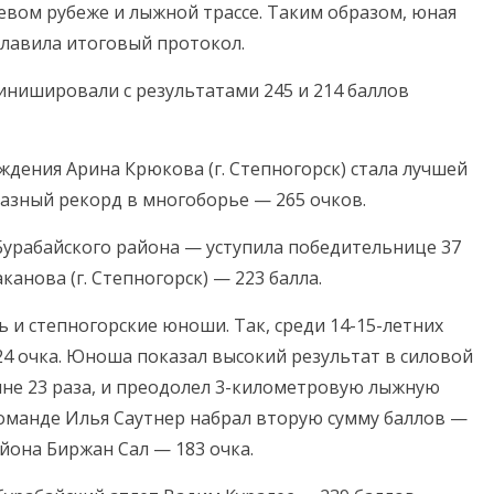
евом рубеже и лыжной трассе. Таким образом, юная
главила итоговый протокол.
инишировали с результатами 245 и 214 баллов
ждения Арина Крюкова (г. Степногорск) стала лучшей
разный рекорд в многоборье — 265 очков.
Бурабайского района — уступила победительнице 37
анова (г. Степногорск) — 223 балла.
 и степногорские юноши. Так, среди 14-15-летних
 очка. Юноша показал высокий результат в силовой
ине 23 раза, и преодолел 3-километровую лыжную
о команде Илья Саутнер набрал вторую сумму баллов —
йона Биржан Сал — 183 очка.