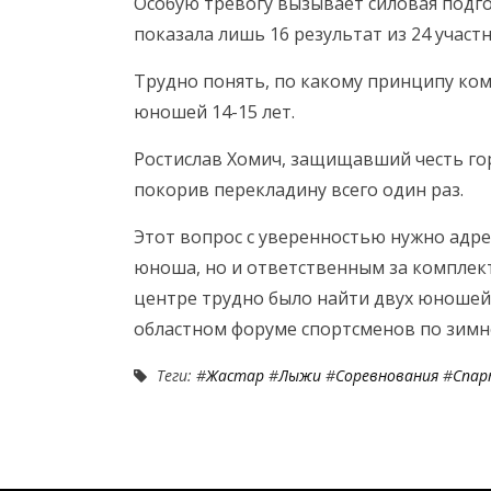
Особую тревогу вызывает силовая подг
показала лишь 16 результат из 24 участн
Трудно понять, по какому принципу ком
юношей 14-15 лет.
Ростислав Хомич, защищавший честь гор
покорив перекладину всего один раз.
Этот вопрос с уверенностью нужно адрес
юноша, но и ответственным за комплек
центре трудно было найти двух юношей
областном форуме спортсменов по зим
Теги: #
Жастар
#
Лыжи
#
Соревнования
#
Спар