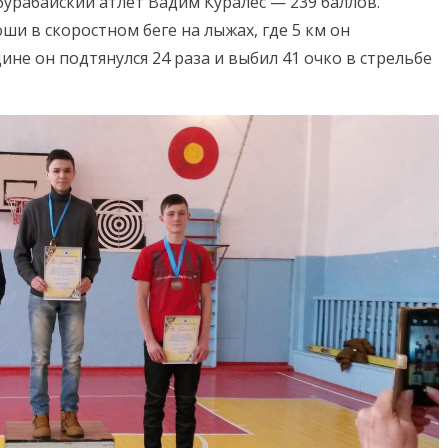
бурабайский атлет Вадим Куралес — 239 баллов.
и в скоростном беге на лыжах, где 5 км он
адине он подтянулся 24 раза и выбил 41 очко в стрельбе