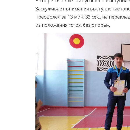
В споре 16-17 летних успешно выступил 
Заслуживает внимания выступление юнош
преодолел за 13 мин. 33 сек., на перекл
из положения «стоя, без опоры».