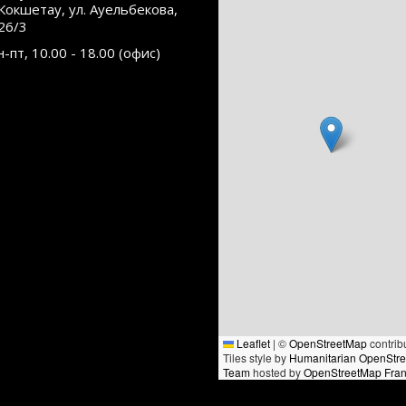
.Кокшетау, ул. Ауельбекова,
26/3
н-пт, 10.00 - 18.00 (офис)
Leaflet
|
©
OpenStreetMap
contrib
Tiles style by
Humanitarian OpenStr
Team
hosted by
OpenStreetMap Fra