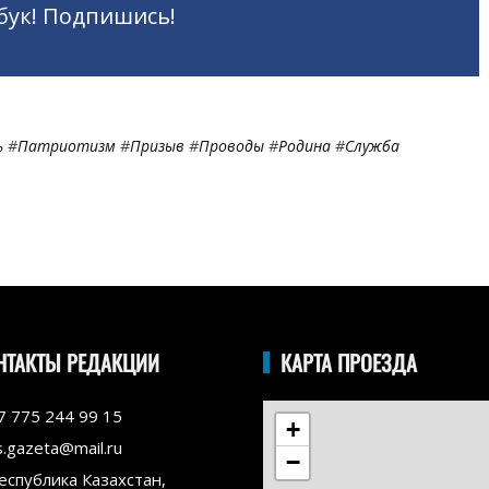
бук! Подпишись!
ь
#
Патриотизм
#
Призыв
#
Проводы
#
Родина
#
Служба
НТАКТЫ РЕДАКЦИИ
КАРТА ПРОЕЗДА
7 775 244 99 15
+
s.gazeta@mail.ru
−
еспублика Казахстан,