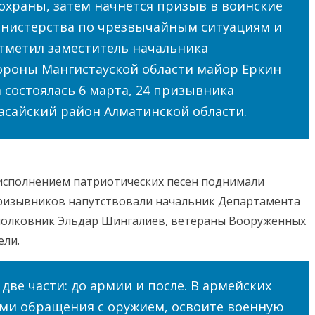
охраны, затем начнется призыв в воинские
инистерства по чрезвычайным ситуациям и
тметил заместитель начальника
ороны Мангистауской области майор Еркин
 состоялась 6 марта, 24 призывника
асайский район Алматинской области.
исполнением патриотических песен поднимали
Призывников напутствовали начальник Департамента
 полковник Эльдар Шингалиев, ветераны Вооруженных
ели.
две части: до армии и после. В армейских
ами обращения с оружием, освоите военную