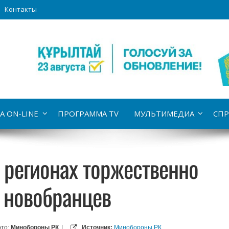
Контакты
А ON-LINE
ПРОГРАММА TV
МУЛЬТИМЕДИА
СПР
 регионах торжественно
 новобранцев
то:
Минобороны РК
|
Источник:
Минобороны РК