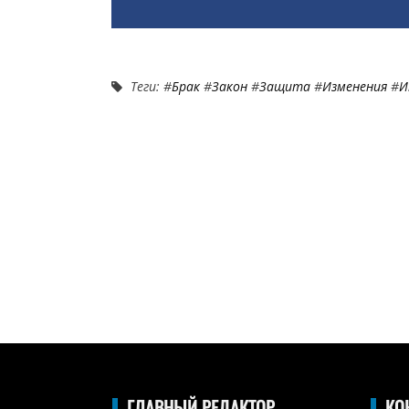
Теги: #
Брак
#
Закон
#
Защита
#
Изменения
#
И
ГЛАВНЫЙ РЕДАКТОР
КО