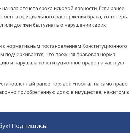
ачала отсчета срока исковой давности. Если ранее
 момента официального расторжения брака, то теперь
нал или должен был узнать о нарушении своих
ии с нормативным постановлением Конституционного
нем подчеркивается, что прежняя правовая норма
удию и нарушала конституционное право на частную
установленный ранее порядок «посягал на само право
законно приобретенную долю в имуществе, нажитом в
бук! Подпишись!