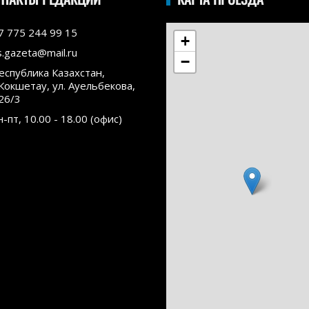
7 775 244 99 15
+
s.gazeta@mail.ru
−
еспублика Казахстан,
.Кокшетау, ул. Ауельбекова,
26/3
н-пт, 10.00 - 18.00 (офис)