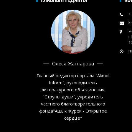
+
k
Р
г
1
п
Олеся Жагпарова
Главный редактор портала "Akmol
Inform", руководитель
литературного объединения
"Струны души", учредитель
частного благотворительного
фонда"Ашык Журек - Открытое
сердце"