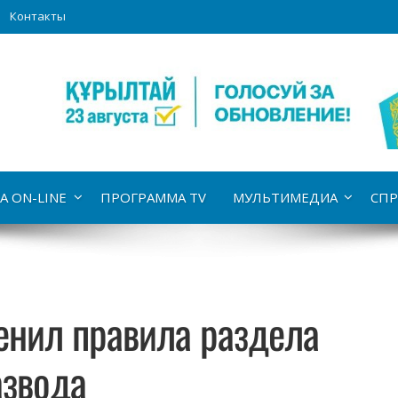
Контакты
А ON-LINE
ПРОГРАММА TV
МУЛЬТИМЕДИА
СПР
енил правила раздела
азвода