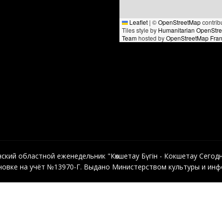
Leaflet
|
©
OpenStreetMap
contrib
Tiles style by
Humanitarian OpenStr
Team
hosted by
OpenStreetMap Fra
кий областной еженедельник "Көкшетау Бүгін - Кокшетау Сегодня"
овке на учёт №13970-Г. Выдано Министерством культуры и инфо