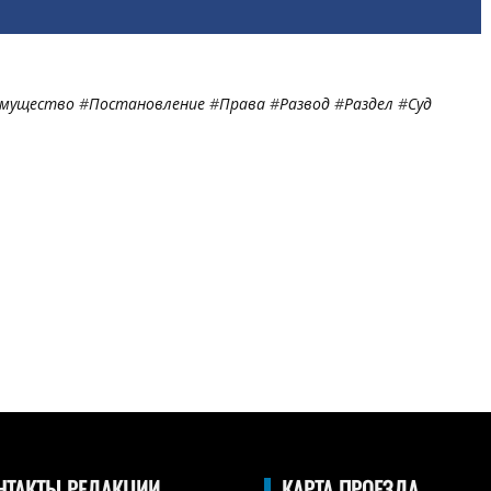
мущество
#
Постановление
#
Права
#
Развод
#
Раздел
#
Суд
НТАКТЫ РЕДАКЦИИ
КАРТА ПРОЕЗДА