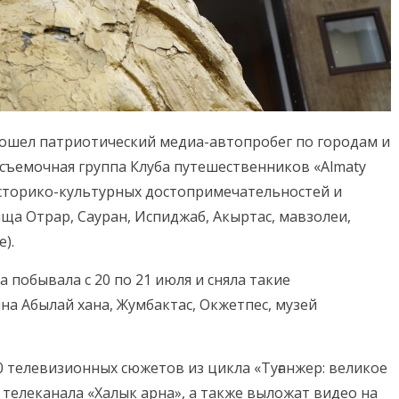
 прошел патриотический медиа-автопробег по городам и
 съемочная группа Клуба путешественников «Almaty
сторико-культурных достопримечательностей и
ща Отрар, Сауран, Испиджаб, Акыртас, мавзолеи,
).
 побывала с 20 по 21 июля и сняла такие
на Абылай хана, Жумбактас, Окжетпес, музей
0 телевизионных сюжетов из цикла «Туғанжер: великое
я телеканала «Халык арна», а также выложат видео на