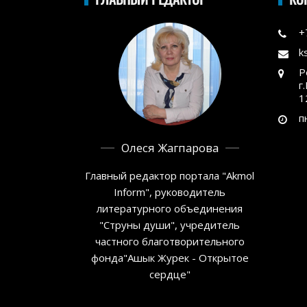
+
k
Р
г
1
п
Олеся Жагпарова
Главный редактор портала "Akmol
Inform", руководитель
литературного объединения
"Струны души", учредитель
частного благотворительного
фонда"Ашык Журек - Открытое
сердце"