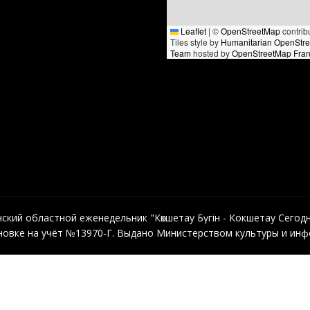
Leaflet
|
©
OpenStreetMap
contrib
Tiles style by
Humanitarian OpenStr
Team
hosted by
OpenStreetMap Fra
кий областной еженедельник "Көкшетау Бүгін - Кокшетау Сегодня"
овке на учёт №13970-Г. Выдано Министерством культуры и инфо