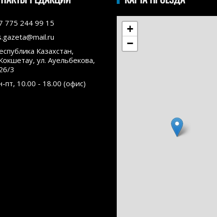
7 775 244 99 15
+
s.gazeta@mail.ru
−
еспублика Казахстан,
.Кокшетау, ул. Ауельбекова,
26/3
н-пт, 10.00 - 18.00 (офис)