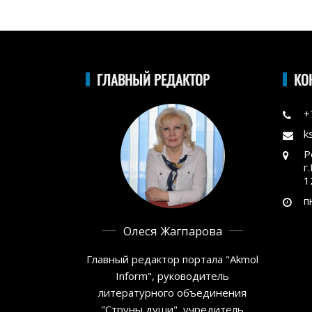
ГЛАВНЫЙ РЕДАКТОР
КО
+
k
Р
г
1
п
Олеся Жагпарова
Главный редактор портала "Akmol
Inform", руководитель
литературного объединения
"Струны души", учредитель