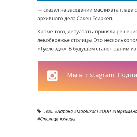
— сказал на заседании маслихата глава
архивного дела Сакен Есиркеп.
Кроме того, депуататы приняли решени
левобережье столицы. Это несколькопол
«Тәуелсіздік». В будущем станет одним и
Мы в Instagram! Подпи
Теги: #
Астана
#
Маслихат
#
ООН
#
Переимено
#
Столица
#
Улицы