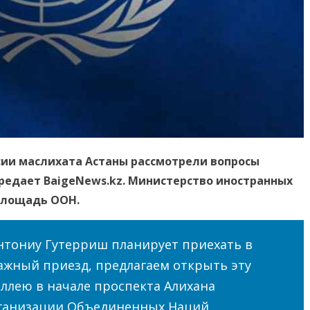
сии маслихата Астаны рассмотрели вопросы
редает BaigeNews.kz. Министерство иностранных
 площадь ООН.
нтониу Гутерриш планирует приехать в
важный приезд, предлагаем открыть эту
аллею в начале проспекта Алихана
ганизации Объединенных Наций