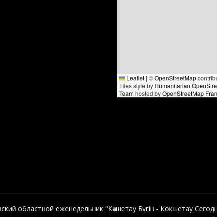
Leaflet
|
©
OpenStreetMap
contrib
Tiles style by
Humanitarian OpenStr
Team
hosted by
OpenStreetMap Fra
кий областной еженедельник "Көкшетау Бүгін - Кокшетау Сегодня"