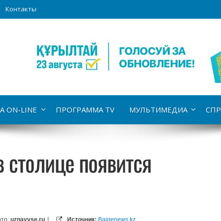
Контакты
А ON-LINE
ПРОГРАММА TV
МУЛЬТИМЕДИА
СПР
 столице появится
то:
uznayvse.ru
|
Источник:
Baigenews.kz