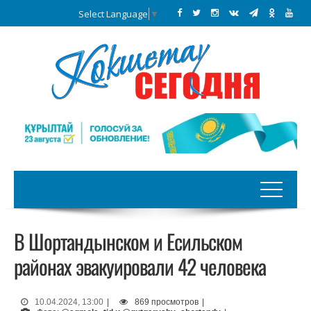
Select Language
▼
В Шортандынском и Есильском
районах эвакуировали 42 человека
10.04.2024, 13:00
|
869 просмотров
|