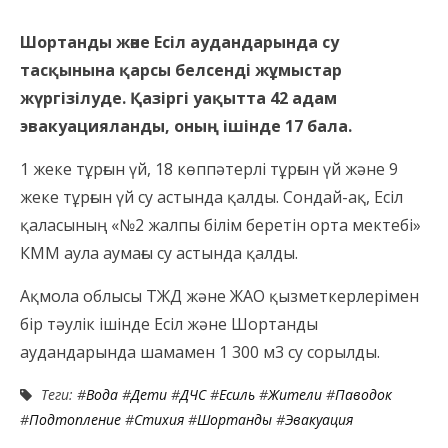
Шортанды және Есіл аудандарында су
тасқынына қарсы белсенді жұмыстар
жүргізілуде. Қазіргі уақытта 42 адам
эвакуацияланды, оның ішінде 17 бала.
1 жеке тұрғын үй, 18 көппәтерлі тұрғын үй және 9
жеке тұрғын үй су астында қалды. Сондай-ақ, Есіл
қаласының «№2 жалпы білім беретін орта мектебі»
КММ аула аумағы су астында қалды.
Ақмола облысы ТЖД және ЖАО қызметкерлерімен
бір тәулік ішінде Есіл және Шортанды
аудандарында шамамен 1 300 м3 су сорылды.
Теги: #
Вода
#
Дети
#
ДЧС
#
Есиль
#
Жители
#
Паводок
#
Подтопление
#
Стихия
#
Шортанды
#
Эвакуация