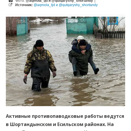
Фото:
@aqmola_tjd и @qutqaryshy_shortandy
|
Источник:
@aqmola_tjd и @qutqaryshy_shortandy
Активные противопаводковые работы ведутся
в Шортандынском и Есильском районах. На