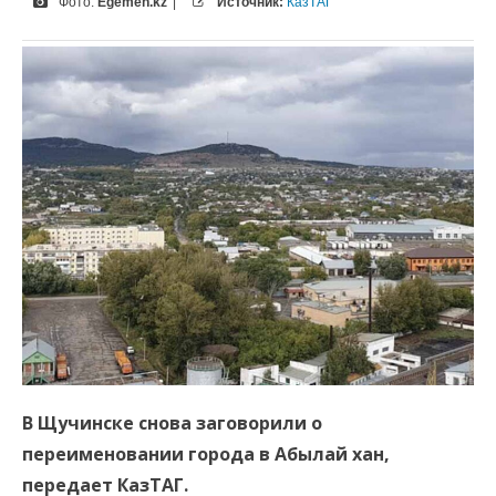
Фото:
Egemen.kz
|
Источник:
КазТАГ
В Щучинске снова заговорили о
переименовании города в Абылай хан,
передает КазТАГ.