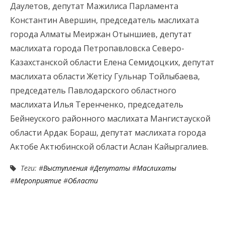
Даулетов, депутат Мажилиса Парламента
Константин Авершин, председатель маслихата
города Алматы Меиржан Отыншиев, депутат
маслихата города Петропавловска Северо-
Казахстанской области Елена Семидоцких, депутат
маслихата области Жетісу Гульнар Тойлыбаева,
председатель Павлодарского областного
маслихата Илья Теренченко, председатель
Бейнеуского районного маслихата Мангистауской
области Ардак Бораш, депутат маслихата города
Актобе Актюбинской области Аслан Кайыргалиев.
Теги: #
Выступления
#
Депутаты
#
Маслихаты
#
Мероприятие
#
Области