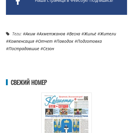
Наша страница в Фейсбук! Подпишись!
Теги: #
Аким
#
Ахметжанов
#
Весна
#
Жильё
#
Жители
#
Компенсация
#
Отчет
#
Паводок
#
Подготовка
#
Пострадавшие
#
Сезон
СВЕЖИЙ НОМЕР