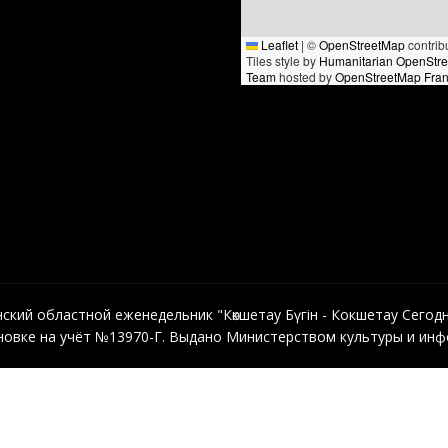
Leaflet
|
©
OpenStreetMap
contrib
Tiles style by
Humanitarian OpenStr
Team
hosted by
OpenStreetMap Fra
кий областной еженедельник "Көкшетау Бүгін - Кокшетау Сегодня"
овке на учёт №13970-Г. Выдано Министерством культуры и инфо