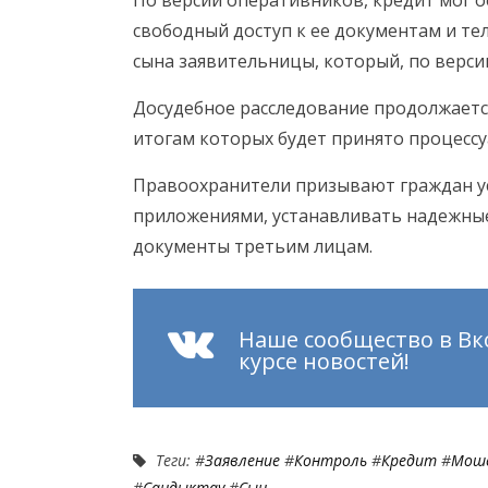
свободный доступ к ее документам и те
сына заявительницы, который, по верси
Досудебное расследование продолжаетс
итогам которых будет принято процесс
Правоохранители призывают граждан у
приложениями, устанавливать надежные
документы третьим лицам.
Наше сообщество в Вк
курсе новостей!
Теги: #
Заявление
#
Контроль
#
Кредит
#
Мош
#
Сандыктау
#
Сын