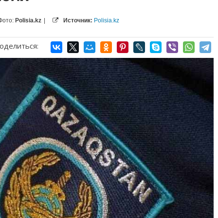
Фото:
Polisia.kz
|
Источник:
Polisia.kz
оделиться: