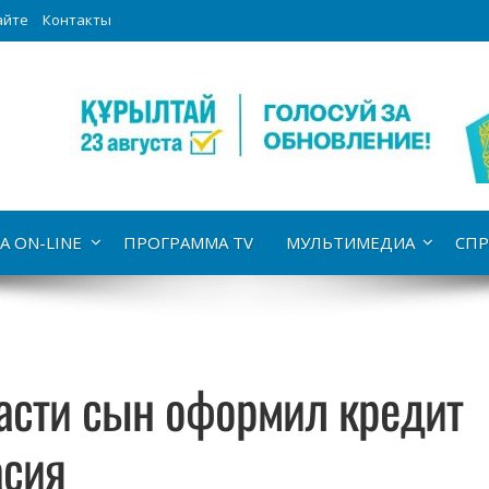
айте
Контакты
А ON-LINE
ПРОГРАММА TV
МУЛЬТИМЕДИА
СПР
асти сын оформил кредит
асия