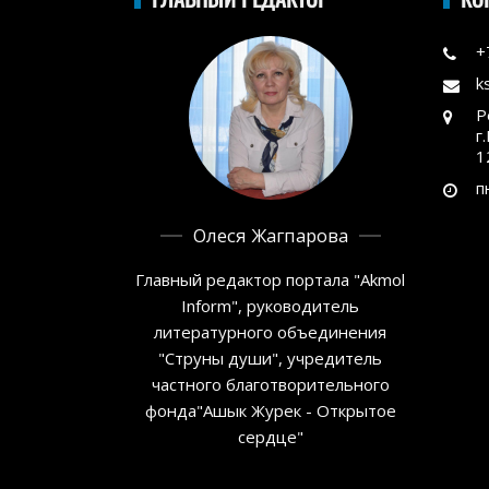
+
k
Р
г
1
п
Олеся Жагпарова
Главный редактор портала "Akmol
Inform", руководитель
литературного объединения
"Струны души", учредитель
частного благотворительного
фонда"Ашык Журек - Открытое
сердце"