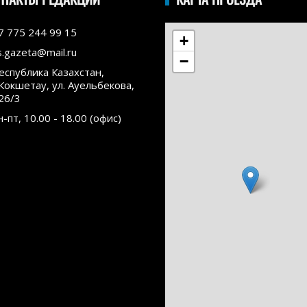
7 775 244 99 15
+
s.gazeta@mail.ru
−
еспублика Казахстан,
.Кокшетау, ул. Ауельбекова,
26/3
н-пт, 10.00 - 18.00 (офис)