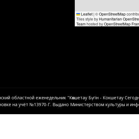
Leaflet
|
©
OpenStreetMap
contrib
Tiles style by
Humanitarian OpenStr
Team
hosted by
OpenStreetMap Fra
кий областной еженедельник "Көкшетау Бүгін - Кокшетау Сегодня"
овке на учёт №13970-Г. Выдано Министерством культуры и инфо