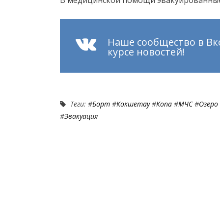
Наше сообщество в Вк
курсе новостей!
Теги: #
Борт
#
Кокшетау
#
Копа
#
МЧС
#
Озеро
#
Эвакуация