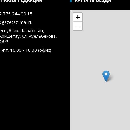
7 775 244 99 15
+
s.gazeta@mail.ru
−
еспублика Казахстан,
.Кокшетау, ул. Ауельбекова,
26/3
н-пт, 10.00 - 18.00 (офис)