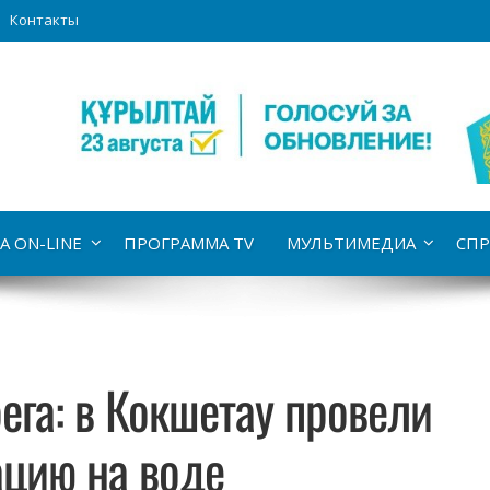
Контакты
А ON-LINE
ПРОГРАММА TV
МУЛЬТИМЕДИА
СПР
рега: в Кокшетау провели
ацию на воде