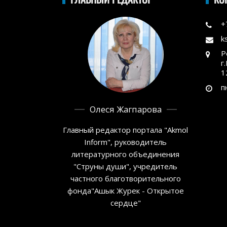
+
k
Р
г
1
п
Олеся Жагпарова
Главный редактор портала "Akmol
Inform", руководитель
литературного объединения
"Струны души", учредитель
частного благотворительного
фонда"Ашык Журек - Открытое
сердце"