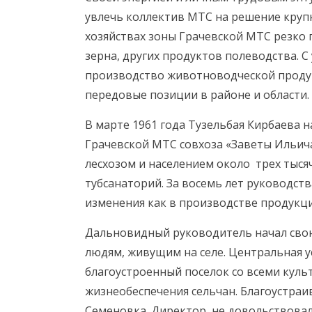
увлечь коллектив МТС на решение крупн
хозяйствах зоны Грачевской МТС резко
зерна, других продуктов полеводства. 
производство животноводческой продук
передовые позиции в районе и области.
В марте 1961 года Тузельбая Кирбаева 
Грачевской МТС совхоза «Заветы Ильич
лесхозом и населением около трех тысяч
тубсанаторий. За восемь лет руководс
изменения как в производстве продукци
Дальновидный руководитель начал свою 
людям, живущим на селе. Центральная ус
благоустроенный поселок со всеми кул
жизнеобеспечения сельчан. Благоустраи
Семеновка. Директор не довольствовалс