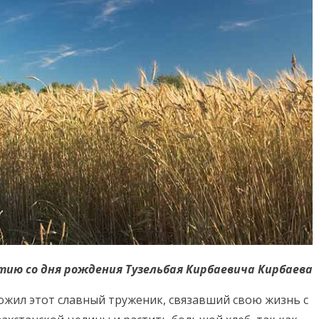
етию со дня рождения Тузельбая Кирбаевича Кирбаева
ожил этот славный труженик, связавший свою жизнь с