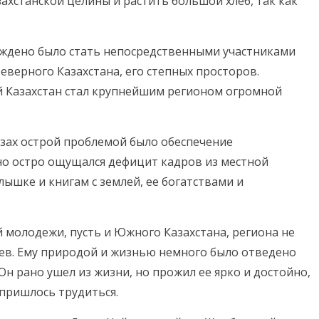
ахстанской целины и растить большой хлеб, так как
уждено было стать непосредственными участниками
еверного Казахстана, его степных просторов.
й Казахстан стал крупнейшим регионом огромной
зах острой проблемой было обеспечение
о остро ощущался дефицит кадров из местной
ышке и книгам с землей, ее богатствами и
 молодежи, пусть и Южного Казахстана, региона не
аев. Ему природой и жизнью немного было отведено
Он рано ушел из жизни, но прожил ее ярко и достойно,
 пришлось трудиться.