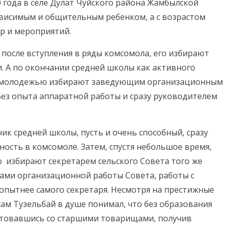
0 года в селе Дулат Чуйского района Жамбылской
ависимым и общительным ребенком, а с возрастом
гр и мероприятий.
 после вступления в ряды комсомола, его избирают
. А по окончании средней школы как активного
с молодежью избирают заведующим организационным
Без опыта аппаратной работы и сразу руководителем
ик средней школы, пусть и очень способный, сразу
ность в комсомоле. Затем, спустя небольшое время,
о избирают секретарем сельского Совета того же
сами организационной работы Совета, работы с
опытнее самого секретаря. Несмотря на престижные
ам Тузельбай в душе понимал, что без образования
ветовавшись со старшими товарищами, получив