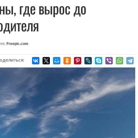
ны, где вырос до
одителя
то:
Freepic.com
оделиться: