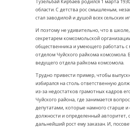
Тузельбай Кирбаев родился 1 марта 193
области. С детства рос смышленым, нез
стал заводилой и душой всех сельских и
И поэтому не удивительно, что в школе,
секретарем комсомольской организации
общественника и умеющего работать 
отделом Чуйского райкома комсомола. 
ведущего отдела райкома комсомола.
Трудно привести пример, чтобы выпускн
избирался на столь ответственную долж
из-за недостатков грамотных кадров ег
Чуйского района, где занимается вопро
депутатами, которые намного старше и 
должности и определенный авторитет, с
дальнейший рост ему заказан. И, посо