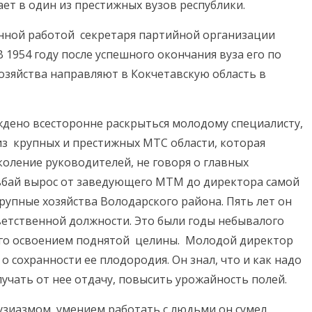
ет в один из престижных вузов республики.
енной работой секретаря партийной организации
В 1954 году после успешного окончания вуза его по
озяйства направляют в Кокчетавскую область в
ждено всесторонне раскрыться молодому специалисту,
 из крупных и престижных МТС области, которая
коление руководителей, не говоря о главных
льбай вырос от заведующего МТМ до директора самой
рупные хозяйства Володарского района. Пять лет он
ветственной должности. Это были годы небывалого
ого освоением поднятой целины. Молодой директор
 сохранности ее плодородия. Он знал, что и как надо
лучать от нее отдачу, повысить урожайность полей.
узиазмом, умением работать с людьми он сумел