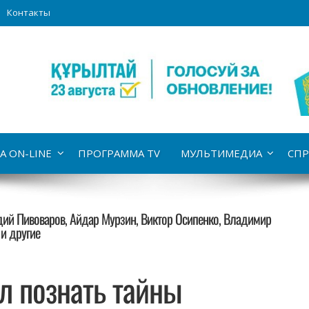
Контакты
А ON-LINE
ПРОГРАММА TV
МУЛЬТИМЕДИА
СПР
адий Пивоваров, Айдар Мурзин, Виктор Осипенко, Владимир
 и другие
л познать тайны