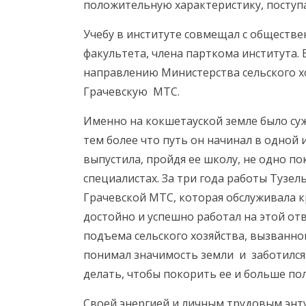
положительную характеристику, поступа
Учебу в институте совмещал с обществ
факультета, члена парткома института. 
направлению Министерства сельского х
Грачевскую МТС.
Именно на кокшетауской земле было су
тем более что путь он начинал в одной
выпустила, пройдя ее школу, не одно по
специалистах. За три года работы Тузе
Грачевской МТС, которая обслуживала к
достойно и успешно работал на этой от
подъема сельского хозяйства, вызванн
понимал значимость земли и заботился о
делать, чтобы покорить ее и больше по
Своей энергией и личным трудовым энт