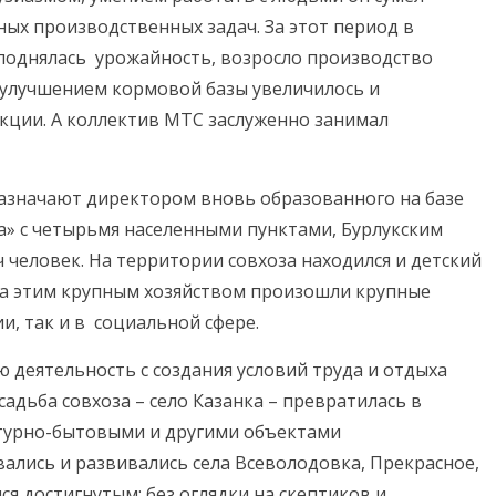
ых производственных задач. За этот период в
 поднялась урожайность, возросло производство
С улучшением кормовой базы увеличилось и
ции. А коллектив МТС заслуженно занимал
назначают директором вновь образованного на базе
а» с четырьмя населенными пунктами, Бурлукским
 человек. На территории совхоза находился и детский
тва этим крупным хозяйством произошли крупные
и, так и в социальной сфере.
деятельность с создания условий труда и отдыха
адьба совхоза – село Казанка – превратилась в
ьтурно-бытовыми и другими объектами
вались и развивались села Всеволодовка, Прекрасное,
я достигнутым: без оглядки на скептиков и