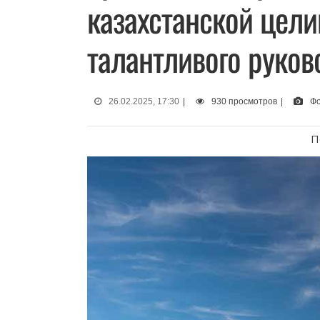
казахстанской цели
талантливого руков
26.02.2025, 17:30
|
930 просмотров
|
Фо
П