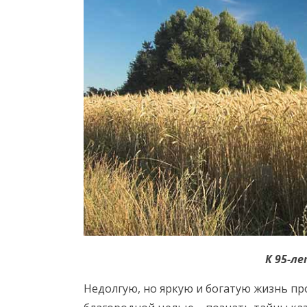
К 95-л
Недолгую, но яркую и богатую жизнь пр