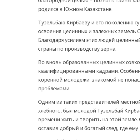
благородной целью – познать тайны каз
родился в Южном Казахстане.
Тузельбаю Кирбаеву и его поколению с
освоения целинных и залежных земель С
Благодаря усилиям этих людей целинны
страны по производству зерна.
Во вновь образованных целинных совхо
квалифицированными кадрами. Особенн
коренной молодежи, знакомой не понасл
проблемами.
Одним из таких представителей местной
хлебного, был молодой Тузельбай Кирб
времени жить и творить на этой земле. 
оставив добрый и богатый след, где ему