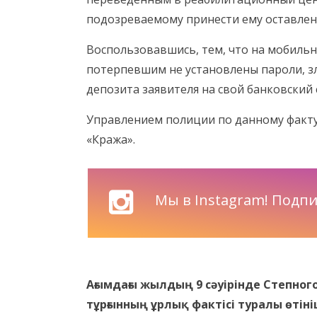
подозреваемому принести ему оставлен
Воспользовавшись, тем, что на мобильн
потерпевшим не установлены пароли, з
депозита заявителя на свой банковский 
Управлением полиции по данному факту 
«Кража».
Мы в Instagram! Подпи
Ағымдағы жылдың 9 сәуірінде Степно
тұрғынның ұрлық фактісі туралы өтініш