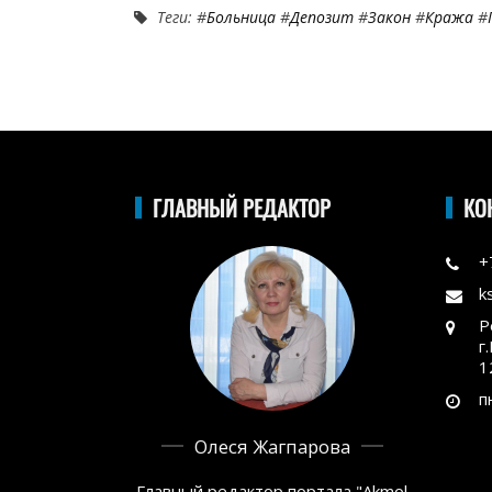
Теги: #
Больница
#
Депозит
#
Закон
#
Кража
#
ГЛАВНЫЙ РЕДАКТОР
КО
+
k
Р
г
1
п
Олеся Жагпарова
Главный редактор портала "Akmol