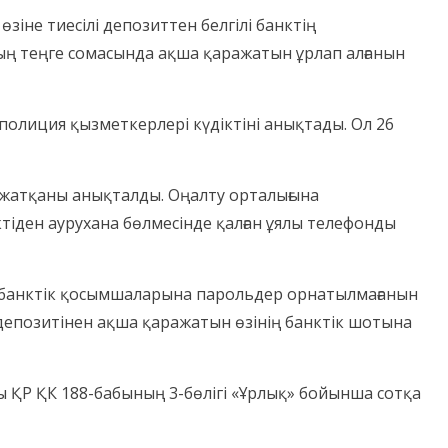
зіне тиесілі депозиттен белгілі банктің
мың теңге сомасында ақша қаражатын ұрлап алғанын
полиция қызметкерлері күдіктіні анықтады. Ол 26
п жатқаны анықталды. Оңалту орталығына
ктіден аурухана бөлмесінде қалған ұялы телефонды
н банктік қосымшаларына парольдер орнатылмағанын
 депозитінен ақша қаражатын өзінің банктік шотына
ы ҚР ҚК 188-бабының 3-бөлігі «Ұрлық» бойынша сотқа