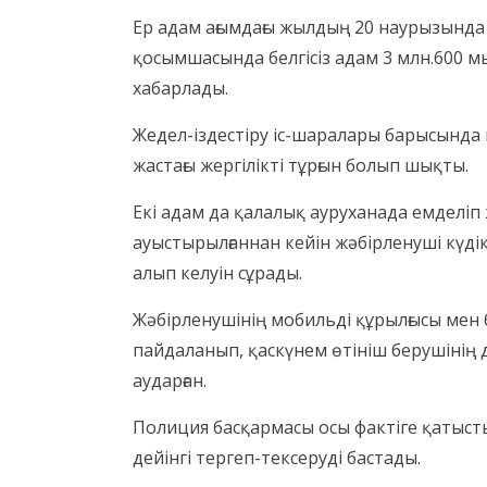
Ер адам ағымдағы жылдың 20 наурызында ө
қосымшасында белгісіз адам 3 млн.600 
хабарлады.
Жедел-іздестіру іс-шаралары барысында 
жастағы жергілікті тұрғын болып шықты.
Екі адам да қалалық ауруханада емделі
ауыстырылғаннан кейін жәбірленуші күді
алып келуін сұрады.
Жәбірленушінің мобильді құрылғысы ме
пайдаланып, қаскүнем өтініш берушінің
аударған.
Полиция басқармасы осы фактіге қатыст
дейінгі тергеп-тексеруді бастады.