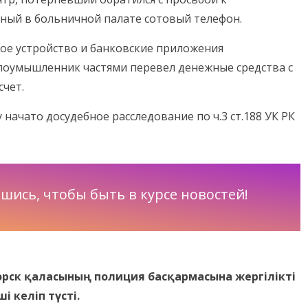
ный в больничной палате сотовый телефон.
ое устройство и банковские приложения
лоумышленник частями перевел денежные средства с
счет.
начато досудебное расследование по ч.3 ст.188 УК РК
шись, чтобы быть в курсе новостей!
горск қаласының полиция басқармасына жергілікті
і келіп түсті.