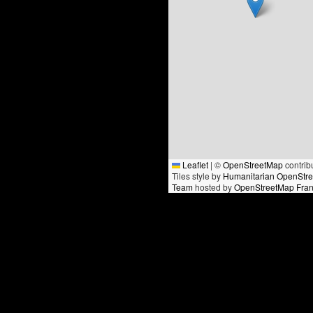
Leaflet
|
©
OpenStreetMap
contrib
Tiles style by
Humanitarian OpenStr
Team
hosted by
OpenStreetMap Fra