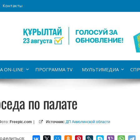
Контакты
А ON-LINE
ПРОГРАММА TV
МУЛЬТИМЕДИА
СПР
оседа по палате
Фото:
Freepic.com
|
Источник:
ДП Акмолинской области
оделиться: