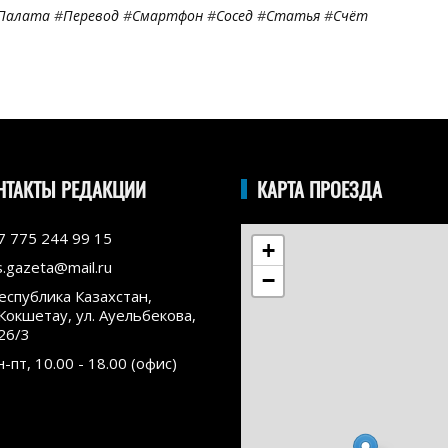
Палата
#
Перевод
#
Смартфон
#
Сосед
#
Статья
#
Счёт
НТАКТЫ РЕДАКЦИИ
КАРТА ПРОЕЗДА
7 775 244 99 15
+
s.gazeta@mail.ru
−
еспублика Казахстан,
.Кокшетау, ул. Ауельбекова,
26/3
н-пт, 10.00 - 18.00 (офис)