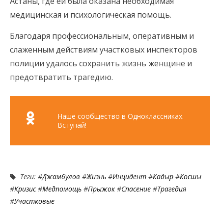
Астаны, где ей была оказана необходимая
медицинская и психологическая помощь.
Благодаря профессиональным, оперативным и
слаженным действиям участковых инспекторов
полиции удалось сохранить жизнь женщине и
предотвратить трагедию.
Наше сообщество в Одноклассниках.
Вступай!
Теги: #
Джамбулов
#
Жизнь
#
Инцидент
#
Кадыр
#
Косшы
#
Кризис
#
Медпомощь
#
Прыжок
#
Спасение
#
Трагедия
#
Участковые