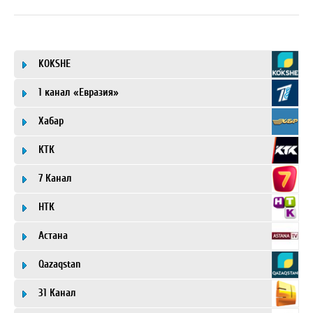
KOKSHE
1 канал «Евразия»
Хабар
КТК
7 Канал
НТК
Астана
Qazaqstan
31 Канал