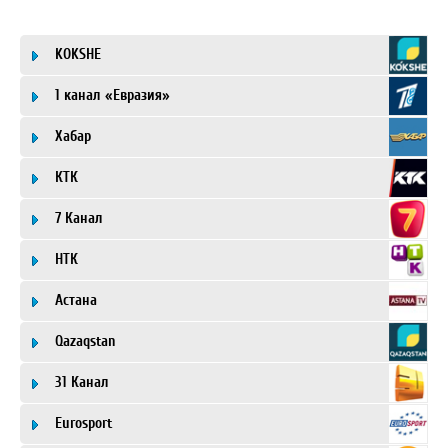
KOKSHE
1 канал «Евразия»
Хабар
КТК
7 Канал
НТК
Астана
Qazaqstan
31 Канал
Eurosport