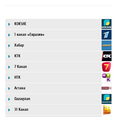
KOKSHE
1 канал «Евразия»
Хабар
КТК
7 Канал
НТК
Астана
Qazaqstan
31 Канал