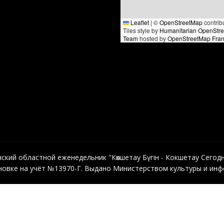
Leaflet
|
©
OpenStreetMap
contrib
Tiles style by
Humanitarian OpenStr
Team
hosted by
OpenStreetMap Fra
кий областной еженедельник "Көкшетау Бүгін - Кокшетау Сегодня"
овке на учёт №13970-Г. Выдано Министерством культуры и инфо