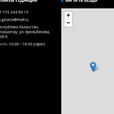
7 775 244 99 15
+
s.gazeta@mail.ru
−
еспублика Казахстан,
.Кокшетау, ул. Ауельбекова,
26/3
н-пт, 10.00 - 18.00 (офис)