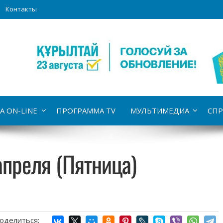
Контакты
А ON-LINE
ПРОГРАММА TV
МУЛЬТИМЕДИА
СПР
апреля (Пятница)
оделиться: