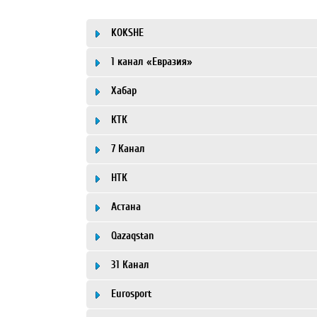
KOKSHE
1 канал «Евразия»
Хабар
КТК
7 Канал
НТК
Астана
Qazaqstan
31 Канал
Eurosport