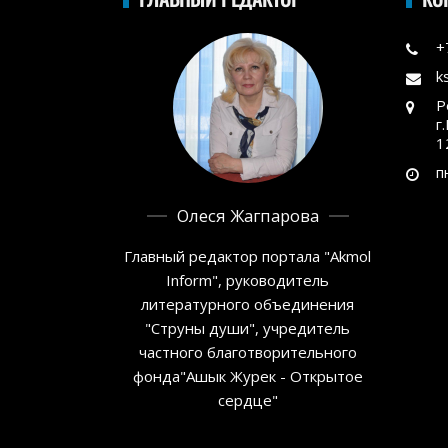
+
k
Р
г
1
п
Олеся Жагпарова
Главный редактор портала "Akmol
Inform", руководитель
литературного объединения
"Струны души", учредитель
частного благотворительного
фонда"Ашык Журек - Открытое
сердце"