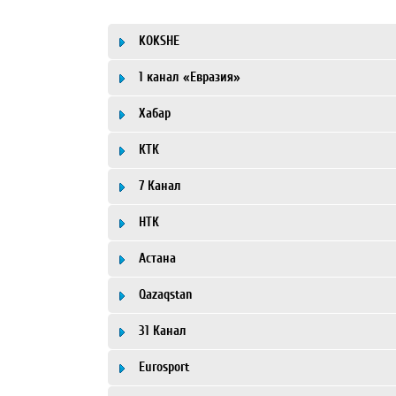
KOKSHE
1 канал «Евразия»
Хабар
КТК
7 Канал
НТК
Астана
Qazaqstan
31 Канал
Eurosport