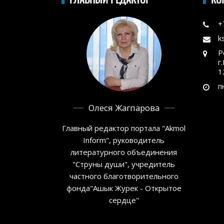
+
k
Р
г
1
п
Олеся Жагпарова
Главный редактор портала "Akmol
Inform", руководитель
литературного объединения
"Струны души", учредитель
частного благотворительного
фонда"Ашык Журек - Открытое
сердце"