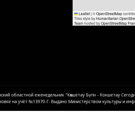
Leaflet
|
©
OpenStreetMap
contrib
Tiles style by
Humanitarian OpenStr
Team
hosted by
OpenStreetMap Fra
кий областной еженедельник "Көкшетау Бүгін - Кокшетау Сегодня"
овке на учёт №13970-Г. Выдано Министерством культуры и инфо