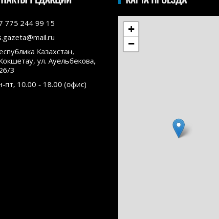
7 775 244 99 15
+
s.gazeta@mail.ru
−
еспублика Казахстан,
.Кокшетау, ул. Ауельбекова,
26/3
н-пт, 10.00 - 18.00 (офис)