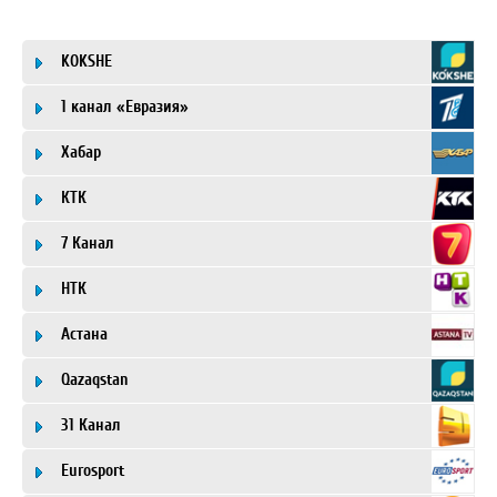
KOKSHE
1 канал «Евразия»
Хабар
КТК
7 Канал
НТК
Астана
Qazaqstan
31 Канал
Eurosport