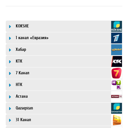
KOKSHE
1 канал «Евразия»
Хабар
КТК
7 Канал
НТК
Астана
Qazaqstan
31 Канал