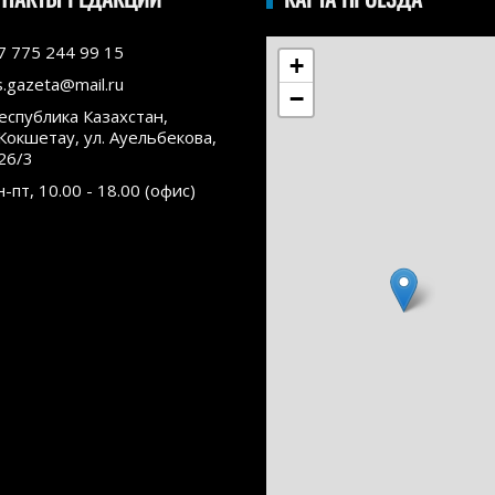
7 775 244 99 15
+
s.gazeta@mail.ru
−
еспублика Казахстан,
.Кокшетау, ул. Ауельбекова,
26/3
н-пт, 10.00 - 18.00 (офис)