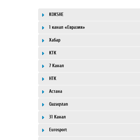
KOKSHE
1 канал «Евразия»
Хабар
КТК
7 Канал
НТК
Астана
Qazaqstan
31 Канал
Eurosport