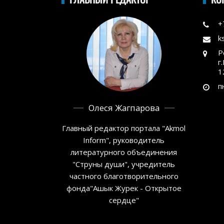
+
k
Р
г
1
п
Олеся Жагпарова
Главный редактор портала "Akmol
Inform", руководитель
литературного объединения
"Струны души", учредитель
частного благотворительного
фонда"Ашык Журек - Открытое
сердце"