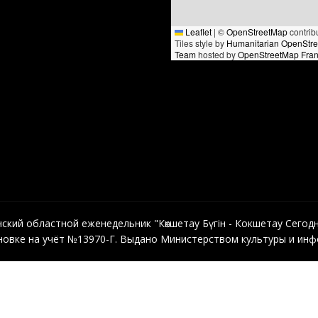
Leaflet
|
©
OpenStreetMap
contrib
Tiles style by
Humanitarian OpenStr
Team
hosted by
OpenStreetMap Fra
кий областной еженедельник "Көкшетау Бүгін - Кокшетау Сегодня"
овке на учёт №13970-Г. Выдано Министерством культуры и инфо