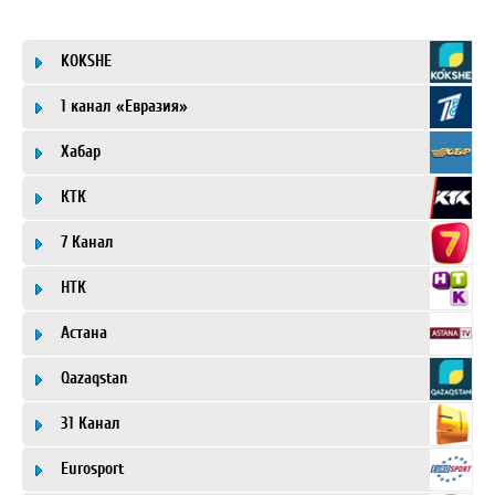
KOKSHE
1 канал «Евразия»
Хабар
КТК
7 Канал
НТК
Астана
Qazaqstan
31 Канал
Eurosport