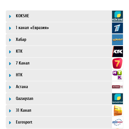
KOKSHE
1 канал «Евразия»
Хабар
КТК
7 Канал
НТК
Астана
Qazaqstan
31 Канал
Eurosport