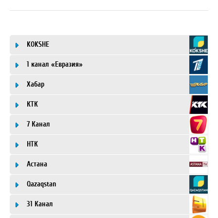
KOKSHE
1 канал «Евразия»
Хабар
КТК
7 Канал
НТК
Астана
Qazaqstan
31 Канал