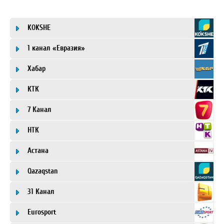
KOKSHE
1 канал «Евразия»
Хабар
КТК
7 Канал
НТК
Астана
Qazaqstan
31 Канал
Eurosport