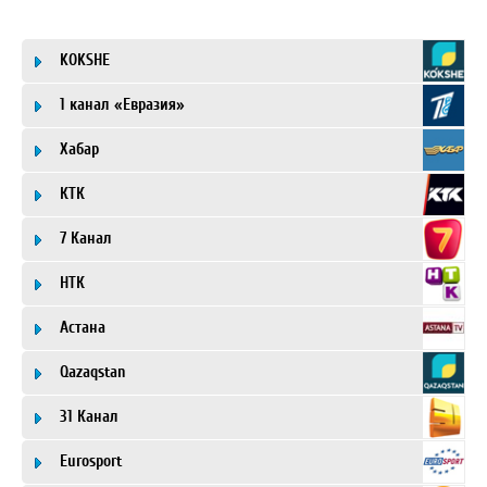
KOKSHE
1 канал «Евразия»
Хабар
КТК
7 Канал
НТК
Астана
Qazaqstan
31 Канал
Eurosport