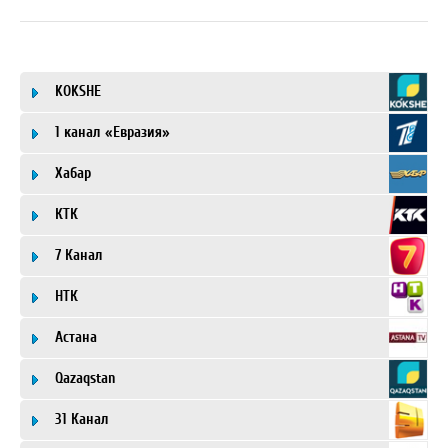
KOKSHE
1 канал «Евразия»
Хабар
КТК
7 Канал
НТК
Астана
Qazaqstan
31 Канал