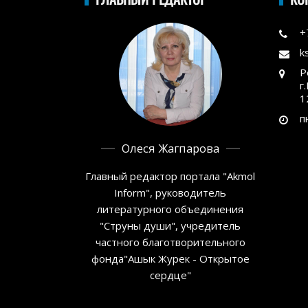
+
k
Р
г
1
п
Олеся Жагпарова
Главный редактор портала "Akmol
Inform", руководитель
литературного объединения
"Струны души", учредитель
частного благотворительного
фонда"Ашык Журек - Открытое
сердце"