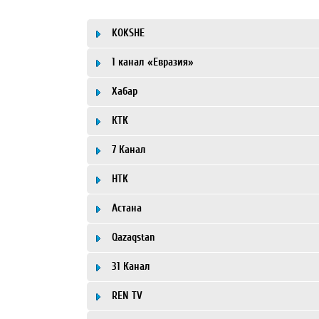
KOKSHE
1 канал «Евразия»
Хабар
КТК
7 Канал
НТК
Астана
Qazaqstan
31 Канал
REN TV