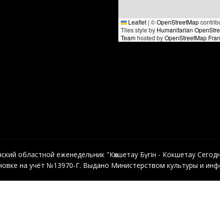
Leaflet
|
©
OpenStreetMap
contrib
Tiles style by
Humanitarian OpenStr
Team
hosted by
OpenStreetMap Fra
кий областной еженедельник "Көкшетау Бүгін - Кокшетау Сегодня"
овке на учёт №13970-Г. Выдано Министерством культуры и инфо