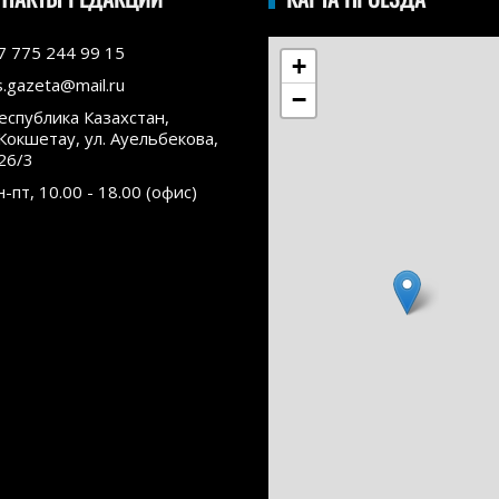
7 775 244 99 15
+
s.gazeta@mail.ru
−
еспублика Казахстан,
.Кокшетау, ул. Ауельбекова,
26/3
н-пт, 10.00 - 18.00 (офис)