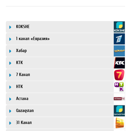
KOKSHE
1 канал «Евразия»
Хабар
КТК
7 Канал
НТК
Астана
Qazaqstan
31 Канал