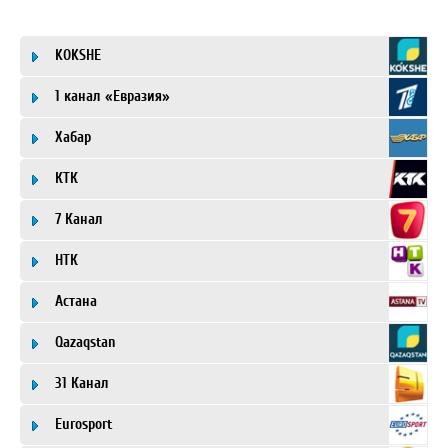
KOKSHE
1 канал «Евразия»
Хабар
КТК
7 Канал
НТК
Астана
Qazaqstan
31 Канал
Eurosport