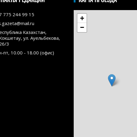
7 775 244 99 15
+
s.gazeta@mail.ru
−
еспублика Казахстан,
.Кокшетау, ул. Ауельбекова,
26/3
н-пт, 10.00 - 18.00 (офис)