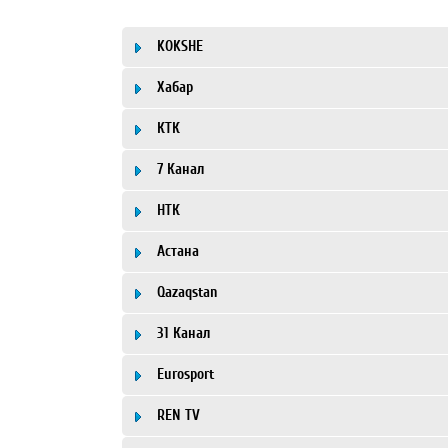
KOKSHE
Хабар
КТК
7 Канал
НТК
Астана
Qazaqstan
31 Канал
Eurosport
REN TV