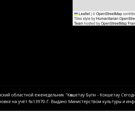
Leaflet
|
©
OpenStreetMap
contrib
Tiles style by
Humanitarian OpenStr
Team
hosted by
OpenStreetMap Fra
кий областной еженедельник "Көкшетау Бүгін - Кокшетау Сегодня"
овке на учёт №13970-Г. Выдано Министерством культуры и инфо