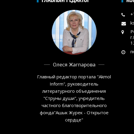
+
k
Р
г
1
п
Олеся Жагпарова
Главный редактор портала "Akmol
Inform", руководитель
литературного объединения
"Струны души", учредитель
частного благотворительного
фонда"Ашык Журек - Открытое
сердце"