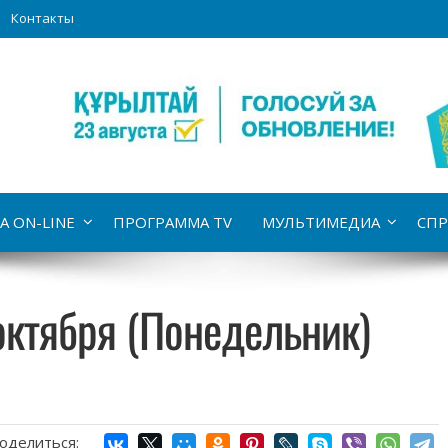
Контакты
А ON-LINE
ПРОГРАММА TV
МУЛЬТИМЕДИА
СПР
октября (Понедельник)
оделиться: