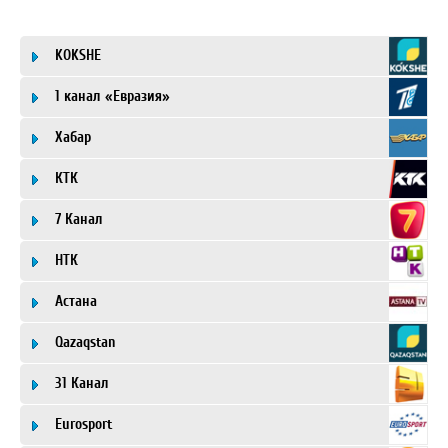
KOKSHE
1 канал «Евразия»
Хабар
КТК
7 Канал
НТК
Астана
Qazaqstan
31 Канал
Eurosport