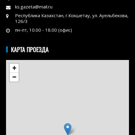
ks.gazeta@mail.ru
Республика Казахстан, г.Кокшетау, ул. Ауельбекова,
126/3
пн-пт, 10.00 - 18.00 (офис)
КАРТА ПРОЕЗДА
+
−