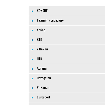
KOKSHE
1 канал «Евразия»
Хабар
КТК
7 Канал
НТК
Астана
Qazaqstan
31 Канал
Eurosport