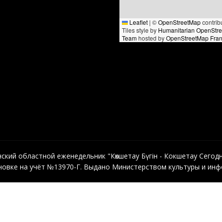
Leaflet
|
©
OpenStreetMap
contrib
Tiles style by
Humanitarian OpenStr
Team
hosted by
OpenStreetMap Fra
кий областной еженедельник "Көкшетау Бүгін - Кокшетау Сегодня"
овке на учёт №13970-Г. Выдано Министерством культуры и инфо