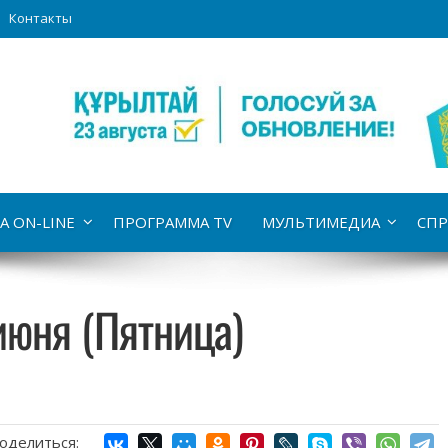
Контакты
А ON-LINE
ПРОГРАММА TV
МУЛЬТИМЕДИА
СПР
июня (Пятница)
оделиться: