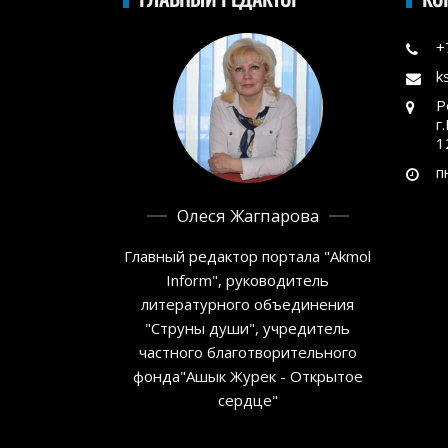
+
k
Р
г
1
п
Олеся Жагпарова
Главный редактор портала "Akmol
Inform", руководитель
литературного объединения
"Струны души", учредитель
частного благотворительного
фонда"Ашык Журек - Открытое
сердце"