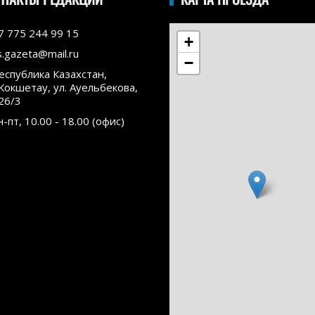
7 775 244 99 15
+
s.gazeta@mail.ru
−
еспублика Казахстан,
.Кокшетау, ул. Ауельбекова,
26/3
н-пт, 10.00 - 18.00 (офис)