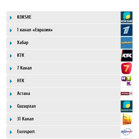
KOKSHE
1 канал «Евразия»
Хабар
КТК
7 Канал
НТК
Астана
Qazaqstan
31 Канал
Eurosport