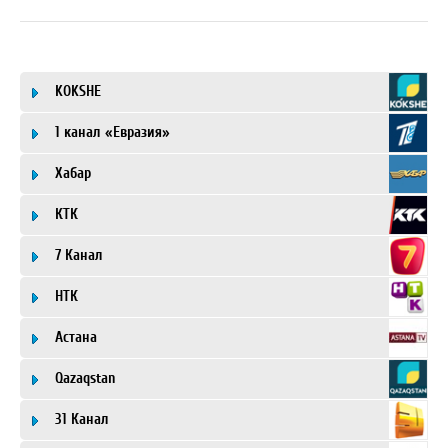
KOKSHE
1 канал «Евразия»
Хабар
КТК
7 Канал
НТК
Астана
Qazaqstan
31 Канал