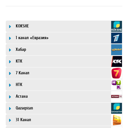
KOKSHE
1 канал «Евразия»
Хабар
КТК
7 Канал
НТК
Астана
Qazaqstan
31 Канал