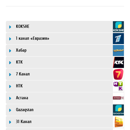
KOKSHE
1 канал «Евразия»
Хабар
КТК
7 Канал
НТК
Астана
Qazaqstan
31 Канал