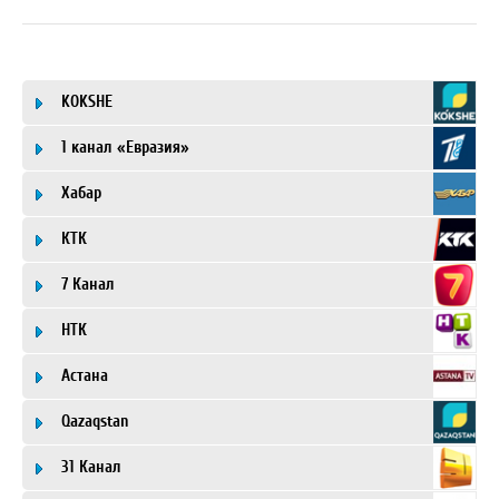
KOKSHE
1 канал «Евразия»
Хабар
КТК
7 Канал
НТК
Астана
Qazaqstan
31 Канал